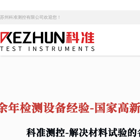
苏州科准测控有限公司欢迎您！