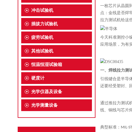
一枚芯片从晶圆
冲击试验机
点
：
金线是否焊
拉力测试机给这些
插拔力试验机
疲劳试验机
今天
科准测控小
应用
场景，
为有
其他试验机
恒温恒湿试验箱
一、焊线拉力测试（Wi
硬度计
引线键合是半导体
还要经受塑封、
光学仪器及设备
通过推拉力测试
光学测量设备
线、铜线与芯片
典型标准：MIL-STD-