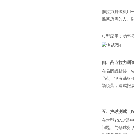
推拉力测试机
用
推离所需的力。
典型应用：功率器
四、凸点拉力测试（Bu
在
晶圆级封装（W
凸点，没有基板
颗脱落，造成报
五、推球测试（Push 
在大型BGA封
问题。与锡球剪