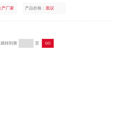
大中院校,科研机构进行硬度试验,教学科研工作中常用的试验
生产厂家
产品价格：
面议
页 跳转到第
页