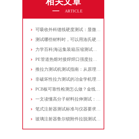
相关文章
ARTICLE
可吸收外科缝线硬度测试：显微硬度计的选型与实验方法
测试哪些材料时，可以用洛氏硬度计呢?洛氏硬度计的适用范围！
力学百科|海运集装箱压缩测试，原理和操作步骤分享
PE管道热熔对接焊焊口强度拉伸试验：操作步骤及制样方法分享！
推拉力测试机测试指南：从原理到精准执行PCB键合线可靠性评估
非破坏性拉力测试的冶金学机理与统计学控制原理
PCB板可靠性检测怎么做？金线拉力与焊球推力的推拉力测试机实操
一文读懂高分子材料拉伸测试：拉力试验机从开机到数据输出全流程
笔式注射器测试标准与仪器要求——氯化丁基橡胶活塞和垫片的泄漏性试验
玻璃注射器鲁尔锁附件拉脱测试：仪器操作与步骤解析