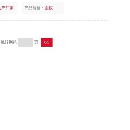
生产厂家
产品价格：
面议
页 跳转到第
页