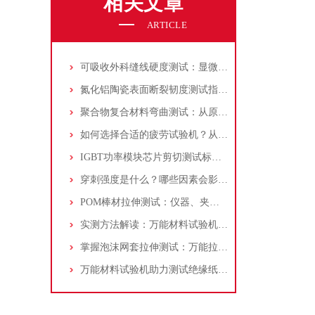
相关文章
ARTICLE
可吸收外科缝线硬度测试：显微硬度计的选型与实验方法
氮化铝陶瓷表面断裂韧度测试指南：显微维氏硬度计的应用分析
聚合物复合材料弯曲测试：从原理到标准，材料拉力测试机应用解析！
如何选择合适的疲劳试验机？从载荷、驱动方式到应用领域全面分析
IGBT功率模块芯片剪切测试标准作业程序：从设备校准到结果评估
穿刺强度是什么？哪些因素会影响薄膜的穿刺强度？
POM棒材拉伸测试：仪器、夹具和步骤详解！
实测方法解读：万能材料试验机在正畸弹簧拉伸测试中的应用
掌握泡沫网套拉伸测试：万能拉力试验机选型、操作与结果分析
万能材料试验机助力测试绝缘纸拉伸强度：步骤、标准与常见问题