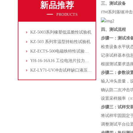
新品推荐
三
、测试设备
ITM系列
落锤冲击
PRODUCTS
四
、测试流程
KZ-5003系列橡塑低温脆性试验机
步骤一：测试准
KZ-503 系列常温型持粘性试验机
检查设备水平状
KZ-ECTS-500电磁铁特性试验系统
记录试样基本信
YH-16-16A16 工位电池片拉力试验机
根据测试要求选择
KZ-LY71-UV冲击试样缺口液压拉床
步骤二：参数设
输入冲头质量，设
确认防二次冲击
设置采样频率（≥
步骤三：试样安
将试样牢固固定
调整测试平台位