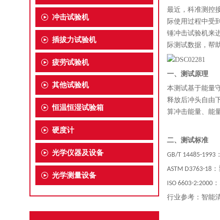
最近，科准测控
冲击试验机
际使用过程中受
锤冲击试验机来
插拔力试验机
际测试数据，帮
疲劳试验机
一、测试原理
其他试验机
本
测试基于能量
释放后冲头自由
恒温恒湿试验箱
算冲击能量、能量
硬度计
二
、测试标准
光学仪器及设备
GB/T 14485-1993
ASTM D3763-18
：
光学测量设备
ISO 6603-2:2000
：
行业参考：智能