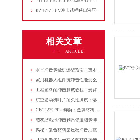
YH-16-16A16 工位电池片拉力试验机
KZ-LY71-UV冲击试样缺口液压拉床
相关文章
ARTICLE
水平冲击试验机选型指南：技术原理、核心参数与适用标准全解析
家用机器人组件抗冲击性能怎么测？落锤冲击试验机测试方法详解
工程塑料耐冲击测试教程：悬臂梁冲击试验机操作步骤详解【附视频】
航空发动机叶片耐久性测试：落锤冲击试验机的原理、标准与操作流程
GB/T 229-2020详解：金属材料夏比摆锤冲击试验方法与应用
结构胶粘剂冲击剥离强度测试详解，楔形物法助力分析
揭秘：复合材料层压板冲击后抗压强度测试全解析！
【力学专题】一文了解材料拉伸测试中的四个常见问题，附拉力试验机！