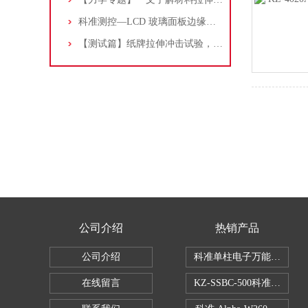
科准测控—LCD 玻璃面板边缘冲击测试分享，附落锤冲击试验机！
【测试篇】纸牌拉伸冲击试验，内附仪器和方法！
公司介绍
热销产品
公司介绍
科准单柱电子万能拉力机KZ-S
在线留言
KZ-SSBC-500科准单柱