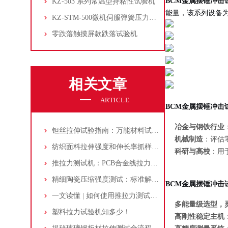
BCM金属摆锤冲击
KZ-503 系列常温型持粘性试验机
能量，该系列设备
KZ-STM-500微机伺服弹簧压力试验机
零跌落触摸屏款跌落试验机
相关文章
ARTICLE
BCM金属摆锤冲击
冶金与钢铁行业
钽丝拉伸试验指南：万能材料试验机的设置、操作与结果解读
机械制造
：评估
纺织面料拉伸强度和伸长率抓样法怎么测试？厂家技术解答
科研与高校
：用
推拉力测试机：PCB合金线拉力测试的检测工具与操作指南
精细陶瓷压缩强度测试：标准解读与实际操作指南
BCM金属摆锤冲击
一文读懂 | 如何使用推拉力测试机完成电容引脚焊点强度评估
多能量级选型，
塑料拉力试验机知多少！
高刚性稳定主机