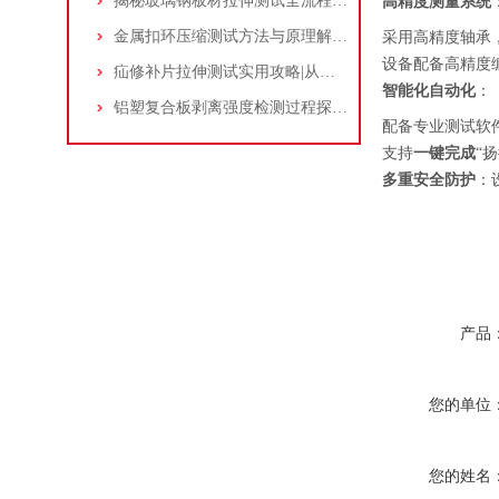
揭秘玻璃钢板材拉伸测试全流程！从检测方法到万能材料试验机应用！
高精度测量系统
金属扣环压缩测试方法与原理解析，附常用测试设备介绍
采用高精度轴承
设备配备高精度
疝修补片拉伸测试实用攻略|从原理到操作一文读懂
智能化自动化
：
铝塑复合板剥离强度检测过程探讨：180°剥离强度试验
配备专业测试软
支持
一键完成
“
多重安全防护
：
产品
您的单位
您的姓名