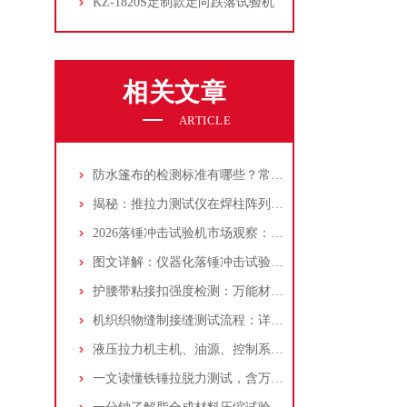
KZ-1820S定制款定向跌落试验机
相关文章
ARTICLE
防水篷布的检测标准有哪些？常见检测项目汇总
揭秘：推拉力测试仪在焊柱阵列封装破坏性引线拉力测试中应用
2026落锤冲击试验机市场观察：仪器化成标配，国产替代加速
图文详解：仪器化落锤冲击试验机操作与核心功能展示
护腰带粘接扣强度检测：万能材料试验机操作要点与标准依据
机织织物缝制接缝测试流程：详细介绍万能材料试验机的应用
液压拉力机主机、油源、控制系统的保养方法及技巧！
一文读懂铁锤拉脱力测试，含万能试验机操作！