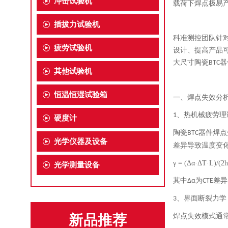
冲击试验机
载荷下焊点极易
插拔力试验机
科准测控团队针
疲劳试验机
设计、提高产品
大尺寸陶瓷
器
BTC
其他试验机
恒温恒湿试验箱
一、焊点失效分
、
热机械疲劳理
1
硬度计
陶瓷
器件焊点
BTC
光学仪器及设备
差异导致温度变
γ = (Δα·ΔT·L)/(2h
光学测量设备
其中
为
差异
Δα
CTE
、
界面断裂力学
3
新品推荐
焊点失效模式通