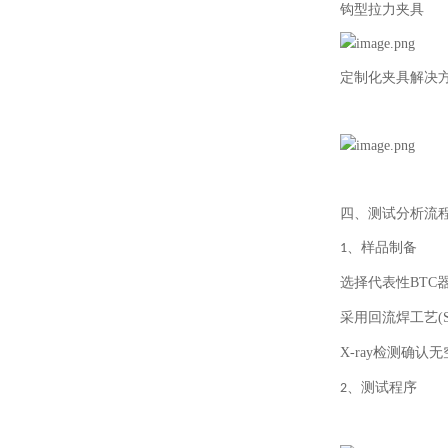
钩型拉力夹具
定制化夹具解决
四、测试分析流
、
样品制备
1
选择代表性
BTC
采用回流焊工艺
(
X-ray
检测确认无
、
测试程序
2