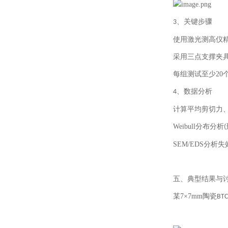
、
关键步骤
3
使用激光测高仪
采用三点支撑夹
每组测试至少
20
、
数据分析
4
计算平均剪切力
Weibull
分布分析
(
SEM/EDS
分析失
五、典型结果与
某
7×7mm
陶瓷
BTC