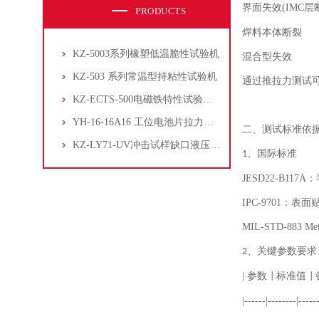
界面失效
(IMC
层
PRODUCTS
焊料本体断裂
KZ-5003系列橡塑低温脆性试验机
混合型失效
KZ-503 系列常温型持粘性试验机
通过推拉力测试
KZ-ECTS-500电磁铁特性试验系统
YH-16-16A16 工位电池片拉力试验机
二、测试标准依
KZ-LY71-UV冲击试样缺口液压拉床
、
国际标准
1
JESD22-B117A
：
IPC-9701
：表面
MIL-STD-883 Met
、
关键参数要求
2
|
参数
标准值
|
|
|------|--------|------