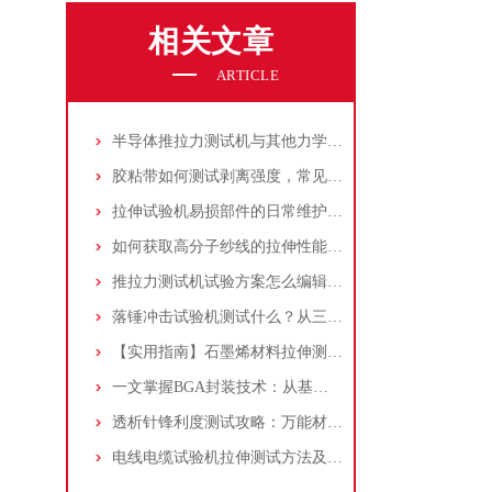
相关文章
ARTICLE
半导体推拉力测试机与其他力学测试设备的比较
胶粘带如何测试剥离强度，常见的6种试验方法！
拉伸试验机易损部件的日常维护与寿命延长策略
如何获取高分子纱线的拉伸性能？——万能材料试验机实测解析
推拉力测试机试验方案怎么编辑？详细步骤与参数设置指南
落锤冲击试验机测试什么？从三个维度解析材料冲击性能评价方法
【实用指南】石墨烯材料拉伸测试的完整流程解析
一文掌握BGA封装技术：从基础到可靠性测试，推拉力测试机如何保障品质？
透析针锋利度测试攻略：万能材料试验机定制夹具实测分析！
电线电缆试验机拉伸测试方法及操作步骤介绍！