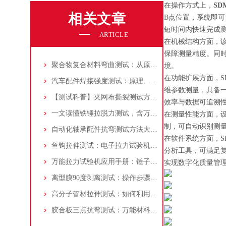
在操作方式上，
SD
相关文章
B点位置，系统即
短时间内快速完成
ARTICLE
在机械结构方面，
保障测量精度。同
聚合物复合材料弯曲测试：从原理到标准，材料拉力测试机应用解析！
境。
在功能扩展方面，
汽车配件焊接强度测试：原理、标准和仪器介绍
维参数测量，具备
【测试科普】夹网布撕裂测试方法及电子万能试验机应用汇总！
效率与数据可追溯
一文读懂铁锤拉脱力测试，含万能试验机操作！
在测量性能方面，
制，可自动识别测
自动化轴承配件抗弯测试方法大揭秘，万能材料试验机应用分享
在软件系统方面，S
鱼钩拉伸测试：电子拉力试验机+定制夹具！
分析工具，可满足复
万能拉力试验机应用手册：锤子手柄抗压测试全流程实操指南
实现数字化质量管
离型膜90度剥离测试：操作步骤、原理和标准详解！
高分子管材拉伸测试：如何利用拉力试验机？全流程解析+设备选型秘籍
胶合板三点抗弯测试：万能材料试验机如何助力？步骤详解