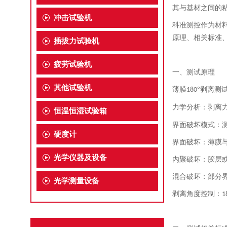
其与基材之间的粘
冲击试验机
科准测控作为材
原理、相关标准
插拔力试验机
疲劳试验机
一、测试原理
其他试验机
薄膜
°剥离测
180
力学分析：剥离
恒温恒湿试验箱
界面破坏模式：
硬度计
界面破坏：薄膜与
光学仪器及设备
内聚破坏：胶层
混合破坏：部分
光学测量设备
剥离角度控制：
1