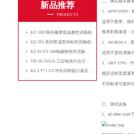
二、测试相关标
新品推荐
、
–
1
ASTM D903
PRODUCTS
适用于胶带、保
推荐剥离速度：
2
KZ-5003系列橡塑低温脆性试验机
KZ-503 系列常温型持粘性试验机
、
–
2
ISO 8510-2
KZ-ECTS-500电磁铁特性试验系统
适用于柔性薄膜
YH-16-16A16 工位电池片拉力试验机
、
–
3
GB/T 2792
KZ-LY71-UV冲击试样缺口液压拉床
规定试样宽度通
不同标准可能对
三、测试设备
1、KZ-68SC-05XY