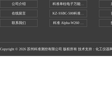
公司介绍
科准单柱电子万能拉力机KZ-SSBC-500
在线留言
KZ-SSBC-500科准单柱电子万能试验机
联系我们
科准 Alpha-W260 半导体全自动推拉
Copyright © 2026 苏州科准测控有限公司 版权所有 技术支持：
化工仪器