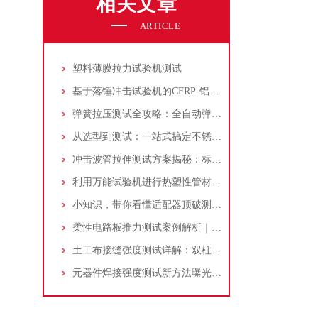
相关文章
ARTICLE
塑料薄膜拉力试验机测试
基于落锤冲击试验机的CFRP-铝合金粘接质量无损评估新方法
弹簧拉压测试全攻略：全自动弹簧测试机的关键作用与测试规范
从选型到测试：一站式搞定不锈钢管700℃高温拉伸试验全攻略
冲击波管拉伸测试方案揭秘：标准与步骤详解
利用万能试验机进行热塑性管材拉伸测试：标准和步骤详解
小知识，带你看懂适配器顶破测试，含万能试验机操作
柔性电路板推力测试案例解析｜Beta-S100推拉力测试机操作指南
土工布接缝强度测试详解：双柱拉力测试机的原理、标准和流程
元器件焊接强度测试新方法曝光，推荐推拉力测试机！