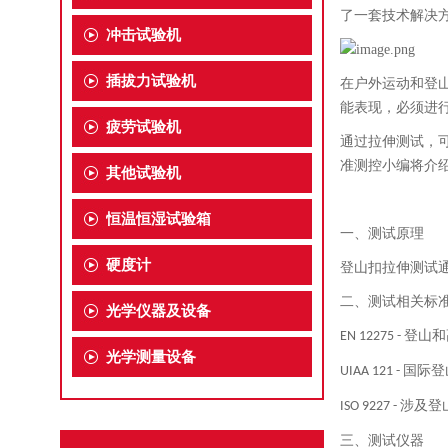
了一套技术解决
冲击试验机
插拔力试验机
在户外运动和登
能表现，必须进
疲劳试验机
通过拉伸测试，
准测控小编
将介
其他试验机
恒温恒湿试验箱
一、
测试原理
硬度计
登山扣拉伸测试
二、
测试相关标
光学仪器及设备
登山和
EN 12275 -
光学测量设备
国际登
UIAA 121 -
涉及登
ISO 9227 -
三、
测试仪器