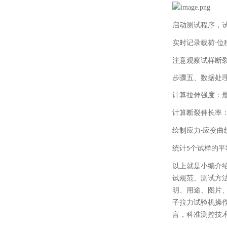
启动测试程序，
实时记录载荷
位
-
注意观察试样断
步骤五、
数据处
计算拉伸强度：
计算断裂伸长率
绘制应力
应变曲
-
统计
个试样的平
5
以上就是小编介
试规范、测试方
明、用途、图片
子拉力试验机操
言，科准测控技