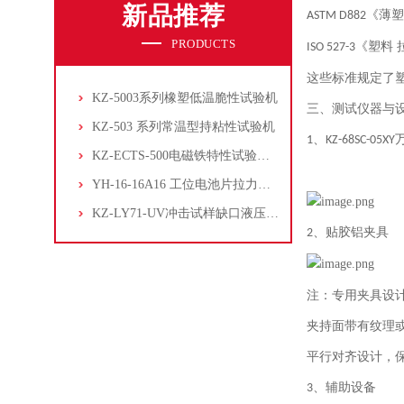
新品推荐
《薄塑
ASTM D882
PRODUCTS
《塑料 
ISO 527-3
这些标准规定了
KZ-5003系列橡塑低温脆性试验机
三、测试仪器与
KZ-503 系列常温型持粘性试验机
、
1
KZ-68SC-05XY
KZ-ECTS-500电磁铁特性试验系统
YH-16-16A16 工位电池片拉力试验机
KZ-LY71-UV冲击试样缺口液压拉床
、
贴胶铝夹具
2
注：
专用夹具设
夹持面带有纹理
平行对齐设计，
、
辅助设备
3