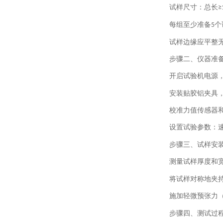
试样尺寸：总长
≥
每组至少准备
个
5
试样边缘应平整
步骤二、
仪器准
开启试验机电源
安装贴胶铝夹具
校准力值传感器
设置试验参数：
步骤三、
试样安
测量试样厚度和
将试样对称地夹
施加轻微预张力
步骤四、
测试过