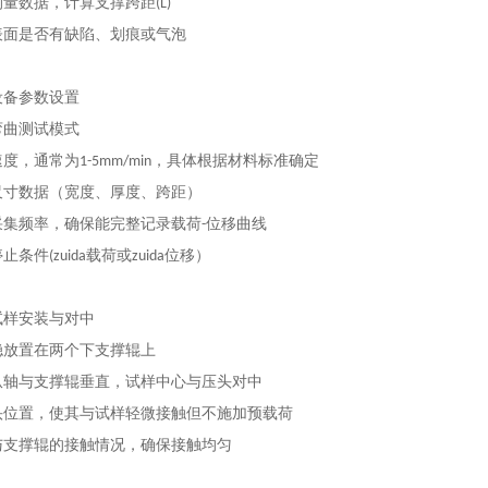
量数据，计算支撑跨距(L)
表面是否有缺陷、划痕或气泡
设备参数设置
弯曲测试模式
度，通常为1-5mm/min，具体根据材料标准确定
尺寸数据（宽度、厚度、跨距）
采集频率，确保能完整记录载荷-位移曲线
条件(zuida载荷或zuida位移）
试样安装与对中
稳放置在两个下支撑辊上
纵轴与支撑辊垂直，试样中心与压头对中
头位置，使其与试样轻微接触但不施加预载荷
与支撑辊的接触情况，确保接触均匀