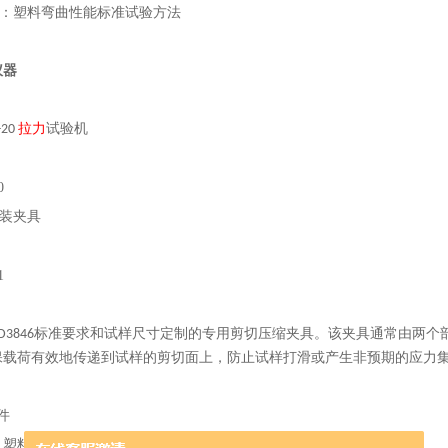
D790：塑料弯曲性能标准试验方法
仪器
-20
拉力
试验机
工装夹具
M D3846标准要求和试样尺寸定制的专用剪切压缩夹具。该夹具通常由
保载荷有效地传递到试样的剪切面上，防止试样打滑或产生非预期的应力
件
：塑料平面板材