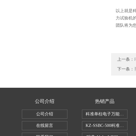
以上就是
力
试验机
团队将为
上一条：
下一条：
公司介绍
热销产品
公司介绍
科准单柱电子万能拉力机KZ-S
在线留言
KZ-SSBC-500科准单柱