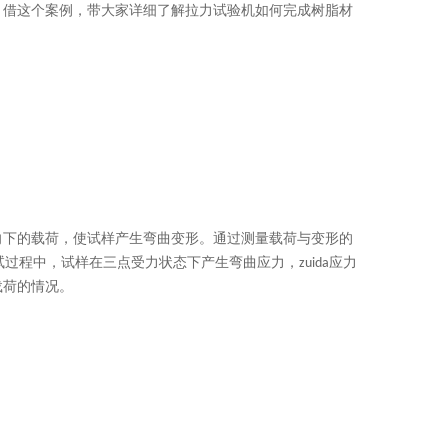
，借这个案例，带大家详细了解拉力试验机如何完成树脂材
向下的载荷，使试样产生弯曲变形。通过测量载荷与变形的
过程中，试样在三点受力状态下产生弯曲应力，zuida应力
载荷的情况。