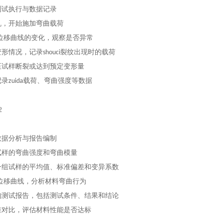
测试执行与数据记录
机，开始施加弯曲载荷
-位移曲线的变化，观察是否异常
形情况，记录shouci裂纹出现时的载荷
至试样断裂或达到预定变形量
录zuida载荷、弯曲强度等数据
数据分析与报告编制
试样的弯曲强度和弯曲模量
一组试样的平均值、标准偏差和变异系数
-位移曲线，分析材料弯曲行为
的测试报告，包括测试条件、结果和结论
准对比，评估材料性能是否达标