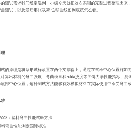
样的测试需求我们经常遇到，小编今天就把这次实测的完整过程整理出来
弯曲测试，以及最后那张载荷-位移曲线图到底该怎么看。
原理
测试的原理是将条形试样放置在两个支撑辊上，通过在试样中心位置施加
计算出材料的弯曲强度、弯曲模量和zuida挠度等关键力学性能指标。测试
样底部中心位置，这种测试方法能够有效模拟材料在实际使用中承受弯曲
标准
341-2008：塑料弯曲性能试验方法
78：塑料弯曲性能测定国际标准