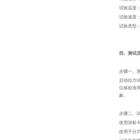
试验温度
试验速度：5
试验类型
四、测试
步骤一、
启动拉力
位移校准周
象。
步骤二、
使用游标卡
使用千分尺