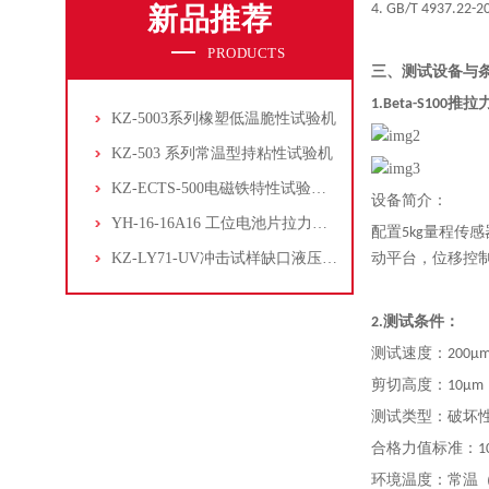
4. GB/T 493
新品推荐
PRODUCTS
三、测试设备与
1.Beta-S100
推拉
KZ-5003系列橡塑低温脆性试验机
KZ-503 系列常温型持粘性试验机
KZ-ECTS-500电磁铁特性试验系统
设备简介：
YH-16-16A16 工位电池片拉力试验机
配置5kg量程传
KZ-LY71-UV冲击试样缺口液压拉床
动平台，位移控
2.
测试条件
：
测试速度：200μm
剪切高度：10μ
测试类型：破坏
合格力值标准：1
环境温度：常温（2