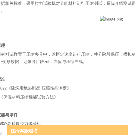
依据相关标准，采用拉力试验机对
节能材料
进行
压缩
测试，系统介绍测试
考。
原理
能材料试样置于压缩夹具中，以恒定速率进行压缩，并分阶段保压，模拟
力
变形数据，记录各阶段zuida力值与压缩曲线。
-
标准
《建筑用绝热制品 压缩性能测定》
2022
《保温材料压缩性能试验方法》
仪器与条件
高精度拉力试验机
05XY