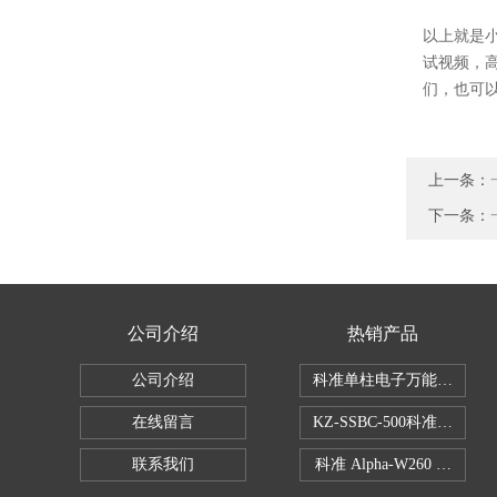
以上就是
试视频，
们，也可
上一条：
下一条：
公司介绍
热销产品
公司介绍
科准单柱电子万能拉力机KZ-S
在线留言
KZ-SSBC-500科准单柱
联系我们
科准 Alpha-W260 半