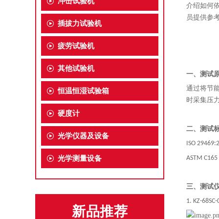
冲击试验机
介绍如何
员提供参
插拔力试验机
疲劳试验机
其他试验机
一、测试
通过
将节
恒温恒湿试验箱
时采集压
硬度计
二、测试
光学仪器及设备
ISO 29469:
光学测量设备
ASTM C165
三、测试
1. KZ-68SC-
新品推荐