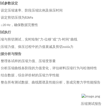
测试参数设定
：设定压缩速率、阶段压缩比例及保压时间
：设定剪切压强为
82kPa
：
≥
，确保数据完整性
20 Hz
测试执行
压缩与剪切测试，实时绘制
“力
位移"或“力
时间"曲线
-
-
压缩力值、保压过程中的力值衰减及剪切zuida力
数据分析与报告
：整理各试样的压缩力值、压缩变形量
：分析压缩曲线各阶段的力值变化，评估材料压缩行为与松弛特性
：结合数据，综合评价材的压缩力学性能
：整合所有测试数据、曲线图谱及性能分析，形成完整力学性能报告
压缩测试报告