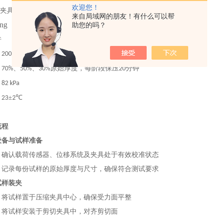
欢迎您！
夹具
来自局域网的朋友！有什么可以帮
助您的吗？
件
：
200 mm/min
：
、
、
原始厚度，每阶段保压
分钟
70%
50%
30%
20
：
82 kPa
：
±
℃
23
2
流程
设备与试样准备
：确认载荷传感器、位移系统及夹具处于有效校准状态
：记录每份试样的原始厚度与尺寸，确保符合测试要求
试样装夹
：将试样置于压缩夹具中心，确保受力面平整
：将试样安装于剪切夹具中，对齐剪切面