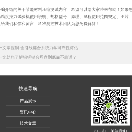
小编介绍的
关于节能材料
压缩测试内容，希望可以给大家带来帮助！如果
高精度拉力
试验机使用说明、规格型号、原理、量程使用范围规定、图片
以给我们私信和留言，科准测控技术团队为您免费解答！
一文掌握铜-金引线键合系统力学可靠性评估
一文助您了解铝铜键合焊盘到底靠不靠谱？
快速导航
SBC-500
产品展示
电子万能试验机5KG
资讯中心
导体全自动推拉力测试机
技术文章
扫一扫，关注我们