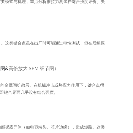
主要模式与机理，重点分析推拉力测试在键合强度评价、失
）。这类键合点虽在出厂时可能通过电性测试，但在后续振
图&
高倍放大 SEM 细节图
）
够的金属间扩散层。在机械冲击或热应力作用下，键合点很
—即键合界面几乎没有结合强度。
内部裸露导体（如电容端头、芯片边缘），造成短路。这类