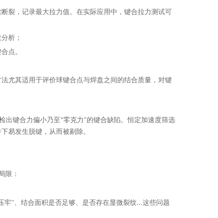
丝断裂，记录最大拉力值。在实际应用中，键合拉力测试可
效分析；
键合点。
方法尤其适用于评价球键合点与焊盘之间的结合质量，对键
检出键合力偏小乃至“零克力"的键合缺陷。恒定加速度筛选
件下易发生脱键，从而被剔除。
局限：
压牢"、结合面积是否足够、是否存在显微裂纹
...
这些问题