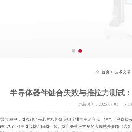
首页
>
技术文章
半导体器件键合失效与推拉力测试
更新时间：2026-07-01 点
封装
过程
中，引线键合是芯片
和
外部管脚
连通的主要方式，
键合工序直接
有1/3至1/4由引线键合问题引起
。
键合失效
最常见的表现就是
开路（含阻