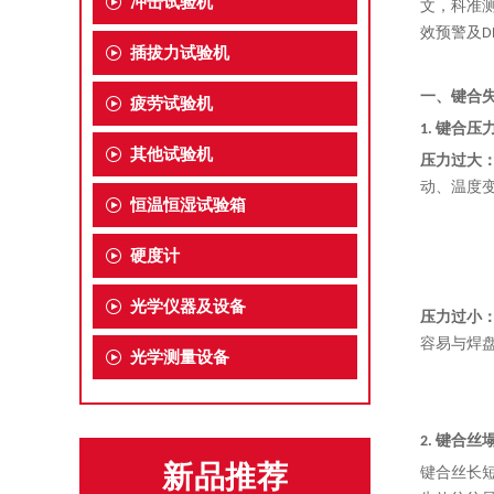
冲击试验机
文，科准
效预警及D
插拔力试验机
一、键合
疲劳试验机
1. 键合压
其他试验机
压力过大
动、温度
恒温恒湿试验箱
硬度计
光学仪器及设备
压力过小
容易与焊
光学测量设备
2. 键合丝
新品推荐
键合丝长