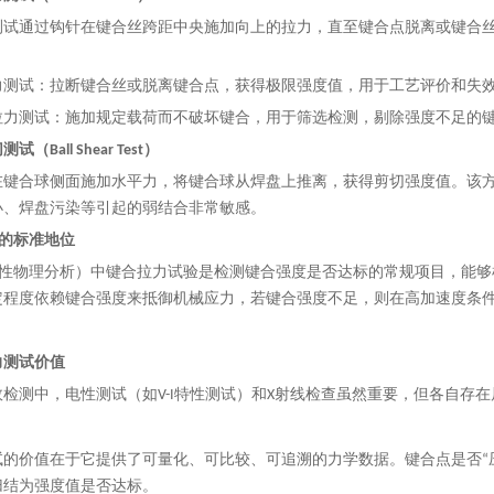
测试通过钩针在键合丝跨距中央施加向上的拉力，直至键合点脱离或键合
力测试：拉断键合丝或脱离键合点，获得极限强度值，用于工艺评价和失
拉力测试：施加规定载荷而不破坏键合，用于筛选检测，剔除强度不足的
试（Ball Shear Test）
在键合球侧面施加水平力，将键合球从焊盘上推离，获得剪切强度值。该
小、焊盘污染等引起的弱结合非常敏感。
A中的标准地位
破坏性物理分析）中键合拉力试验是检测键合强度是否达标的常规项目，能够
定程度依赖键合强度来抵御机械应力
，
若键合强度不足，则在高加速度条
力测试价值
检测中，电性测试（如V-I特性测试）和X射线检查虽然重要，但各自存在
试的价值在于它提供了可量化、可比较、可追溯的力学数据。键合点是否“
归结为强度值是否达标。