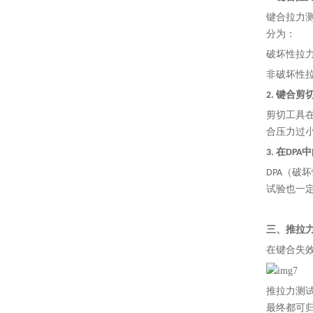
键合拉力
分为：
破坏性拉
非破坏性
2. 键合剪切测
剪切工具
合压力过
3. 在DP
DPA（
试验也一
三、推拉
在键合失效
推拉力测
最终都可