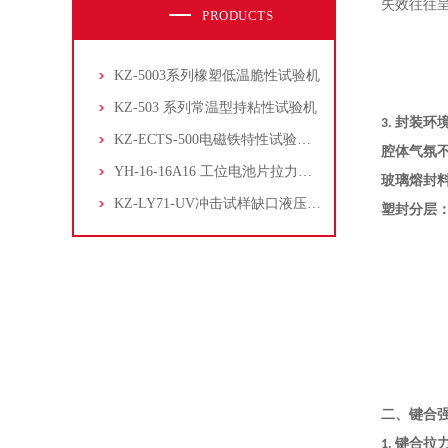
失效往往
PRODUCTS
KZ-5003系列橡塑低温脆性试验机
KZ-503 系列常温型持粘性试验机
3. 封装
环
KZ-ECTS-500电磁铁特性试验系统
腔体气氛
YH-16-16A16 工位电池片拉力试验机
玻璃熔封
KZ-LY71-UV冲击试样缺口液压拉床
塑封分层
二、键合
1. 键合拉力测