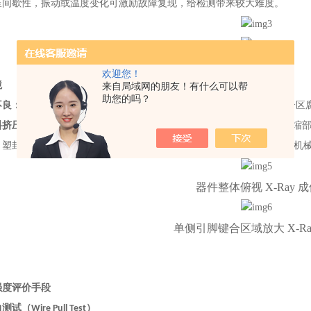
呈间歇性，振动或温度变化可激励故障复现，给检测带来较大难度。
欢迎您！
境
来自局域网的朋友！有什么可以帮
助您的吗？
不良：
密封器件内水汽含量超标且含腐蚀性元素（如Cl、P），导致键合区
料挤压：
封盖时熔封料渗入键合根部，对键合丝形成“翘起"作用，在颈缩
：
塑封料与芯片热膨胀系数差异较大，一旦存在分层，温度变化产生热机
器件整体俯视 X-Ray 
单侧引脚键合区域放大 X-Ra
强度评价手段
试（Wire Pull Test）