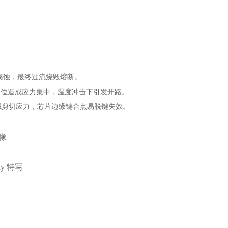
腐蚀，最终过流烧毁熔断。
部位造成应力集中，温度冲击下引发开路。
械剪切应力，芯片边缘键合点易脱键失效。
成像
y 特写