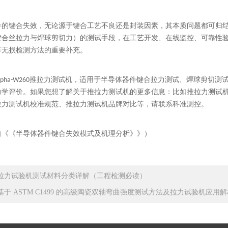
件的键合失效，无论源于键合工艺不良还是封装因素，其本质问题都可归
键合丝拉力与焊球剪切力）的测试手段，在工艺开发、在线监控、可靠性验
等无损检测方法的重要补充。
lpha-W260推拉力测试机，适用于半导体器件键合拉力测试、焊球剪
力学评价。
如果您想了解
关于推拉力测试机的更多信息：
比如
推拉力测试
拉力测试机校准规范、推拉力测试机品牌对比等，
请联系科准测控。
自《
《半导体器件键合失效模式及机理分析》
》）
拉力试验机测试材料分类详解（工程检测必读）
基于 ASTM C1499 的高级陶瓷双轴弯曲强度测试方法及拉力试验机应用