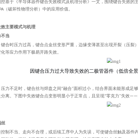
测控基于《半导体器件键合失效模式及机理分析》一文，围绕键合失效的
PA（破坏性物理分析）中的应用价值。
失效主要模式与机理
力不当
：
键合时压力过高，键合点金丝变形严重，边缘变薄甚至出现开裂（压裂
变化等应力作用下极易开路失效。
因
键合压力过大导致
失效的二极管器件（低倍全景
：
压力不足
时，
键合丝与焊盘之间“融合"面积过小，结合界面未能形成足
盘分离。
下图中
失效键合点变形明显小于正常点，且呈现“零克力"失效—
塌丝
短控制不当、走向不合理，或后续工序中人为失误，可使键合丝触及器件