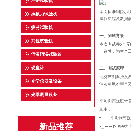
冲击试验机
本文科准测控小
插拔力试验机
操作流程及数据
疲劳试验机
一、测试背景
其他试验机
本次测试共5个
无
一致性，为生产
恒温恒湿试验箱
硬度计
二、测试原理
无纺布剥离强度
光学仪器及设备
恒定速度沿垂直
光学测量设备
平均剥离强度计
其中：
τ —— 平均剥离
新品推荐
F
—— 区间平均
avg