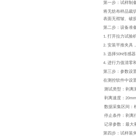
第一步：试样制
将无纺布样品裁切
表面无褶皱、破损
第二步：设备准
1. 打开拉力试验
2. 安装平推夹
3. 选择50N传
4. 进行力值清零
第三步：参数设
在测控软件中设
测试类型：剥离
剥离速度：20mm/
数据采集区间：根
停止条件：剥离行
记录参数：最大
第四步：试样装