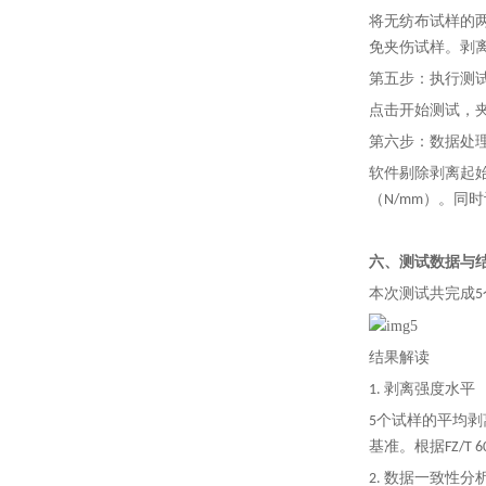
将无纺布试样的
免夹伤试样。剥离角
第五步：执行测
点击开始测试，夹
第六步：数据处
软件剔除剥离起始
（N/mm）。同
六、测试数据与
本次测试共完成5
结果解读
1. 剥离强度水平
5个试样的平均剥离
基准。根据FZ/T
2. 数据一致性分