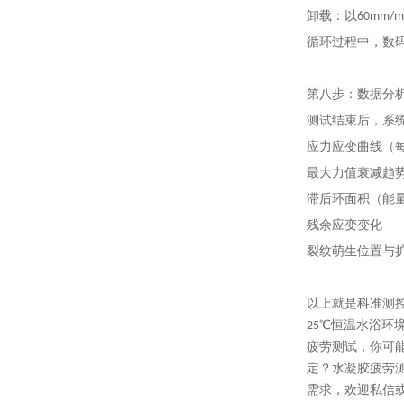
卸载：以60mm/
循环过程中，数
第八步：数据分
测试结束后，系
应力应变曲线（
最大力值衰减趋
滞后环面积（能
残余应变变化
裂纹萌生位置与
以上就是科准测控
25℃恒温水浴环
疲劳测试，你可能
定？水凝胶疲劳
需求，欢迎私信