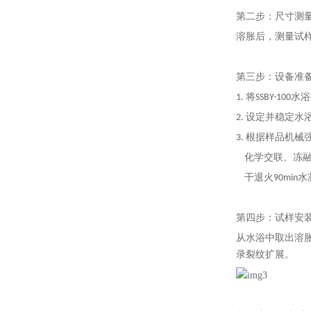
第二步：尺寸测
溶胀后，测量试
第三步：设备准
1. 将SSBY
-
100
2. 设定并稳定水
3. 根据样品机
化学交联、冻融水
干退火90min水
第四步：试样安
从水浴中取出溶
录裂纹扩展。