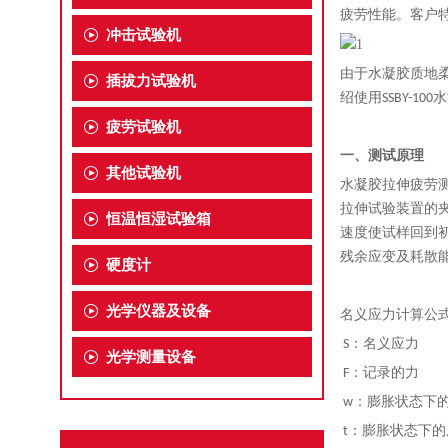
疲劳性能。客户特
冲击试验机
由于水凝胶质地
插拔力试验机
绍使用SSBY
-
10
疲劳试验机
一、测试原理
其他试验机
水凝胶拉伸疲劳
拉伸试验装置的夹
恒温恒湿试验箱
速度使试样回到初
残余应变及耗散
硬度计
光学仪器及设备
名义应力计算公式：S = 
S：名义应力
光学测量设备
F：记录的力
w：膨胀状态下
t：膨胀状态下的