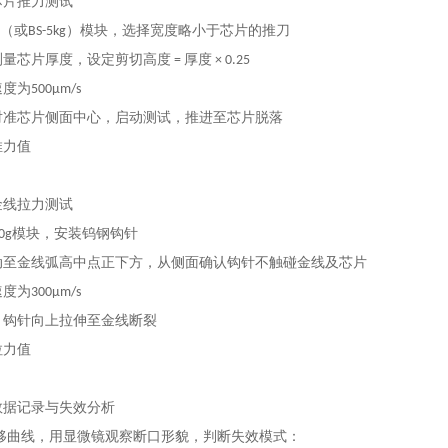
芯片推力测试
kg（或BS-5kg）模块，选择宽度略小于芯片的推刀
芯片厚度，设定剪切高度 = 厚度 × 0.25
为500μm/s
对准芯片侧面中心，启动测试，推进至芯片脱落
推力值
金线拉力测试
100g模块，安装钨钢钩针
动至金线弧高中点正下方，从侧面确认钩针不触碰金线及芯片
为300μm/s
，钩针向上拉伸至金线断裂
拉力值
数据记录与失效分析
位移曲线，用显微镜观察断口形貌，判断失效模式：