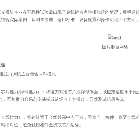
光模块企业在可靠性试验后出现了金线键合点整排脱落的情况，希望通过我们
就结合实际案例，从测试原理、适用标准、设备配置和操作流程四个方面，
图片源自网络
原理
的推拉力测试主要包含两种模式：
（芯片推力/焊球推力）：将推刀对准芯片或焊球侧面，以恒定速度水平推
以内，否则推刀容易刮伤基板或从焊点上方滑过，导致测试结果失真。
（金线拉力）：将钩针置于金线弧高中点下方，垂直向上拉伸，直至金线断
下精细对位，避免触碰相邻金线或芯片边缘。