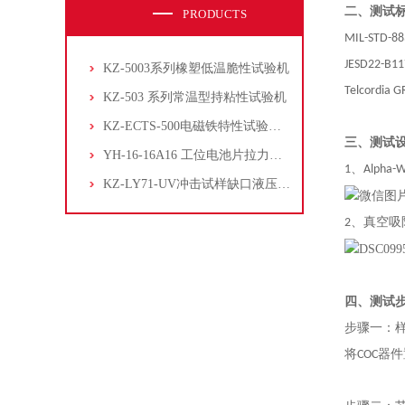
二、
测试
PRODUCTS
MIL-STD
JESD22-B
KZ-5003系列橡塑低温脆性试验机
Telcordia G
KZ-503 系列常温型持粘性试验机
KZ-ECTS-500电磁铁特性试验系统
三、
测试
YH-16-16A16 工位电池片拉力试验机
1、
Alpha-
KZ-LY71-UV冲击试样缺口液压拉床
2、
真空吸
四、
测试
步骤一
：
将COC