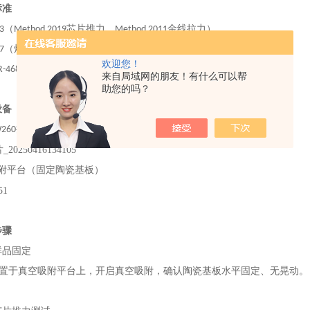
标准
-883（Method 2019芯片推力，Method 2011金线拉力）
117（焊球剪切）MIL-STD-883、JESD22-B117
欢迎您！
R-468
：
光模块行业规范
来自局域网的朋友！有什么可以帮
助您的吗？
设备
W260
推拉力测试机
附平台（固定陶瓷基板）
步骤
样品固定
器件置于真空吸附平台上，开启真空吸附，确认陶瓷基板水平固定、无晃动。