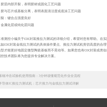
：胶层内部开裂，表明胶材或固化工艺问题
：胶与芯片或基板分离，表明表面清洁度或底涂工艺问题
断裂：键合点强度良好
：金属化层或钝化层问题
科准测控小编关于COC封装推拉力测试的详细介绍，希望对您有帮助。在
比如COC封装金线拉力测试的具体操作要点、推拉力测试机剪切高度的合
选型才能更好地固定微型陶瓷基板而不晃动
等。
如果您也有COC封装或类
测控
技术团队将为您提供专业解决方案。
落锤冲击试验机使用指南：3分钟读懂规范化作业全流程
半导体IC推拉力测试机：芯片推力与金线拉力测试详解