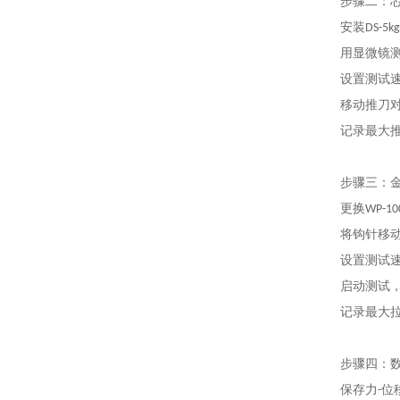
步骤二
：
安装DS-5
用显微镜测量
设置测试速度
移动推刀
记录最大
步骤三
：
更换WP-
将钩针移
设置测试速度
启动测试
记录最大
步骤四
：
保存力-