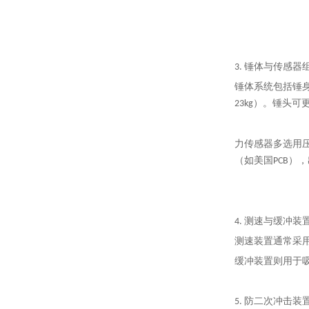
3. 锤体与传感器
锤体系统包括锤
23kg）。锤头可
力传感器多选用
（如美国PCB）
4. 测速与缓冲装
测速装置通常采
缓冲装置则用于
5. 防二次冲击装