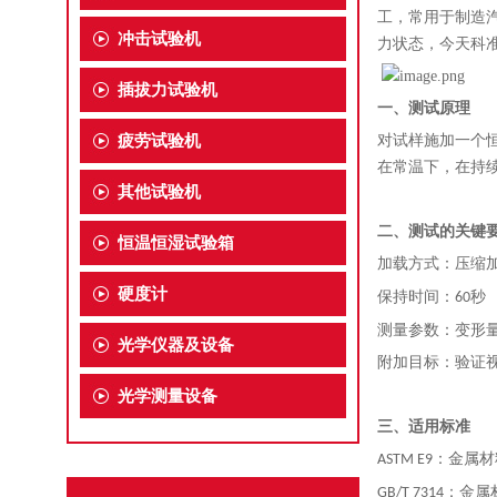
工
，
常用于制造
冲击试验机
力状态
，
今天科
插拔力试验机
一、
测试原理
疲劳试验机
对试样施加一个
在常温下，在持
其他试验机
二、
测试的关键
恒温恒湿试验箱
加载方式：压缩
硬度计
保持时间：
秒
60
测量参数：变形
光学仪器及设备
附加目标：验证
光学测量设备
三、
适用标准
：金属材
ASTM E9
：金属
GB/T 7314