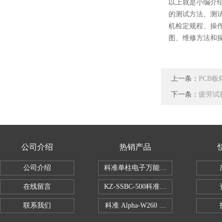
以上就是小编介
的
测试方法、测
机检定规程、操作
图、维修方法和
上一条：
PCB
下一条：
疲劳试
公司介绍
热销产品
公司介绍
科准单柱电子万能拉力机KZ-SSBC-500
在线留言
KZ-SSBC-500科准单柱电子万能试验机
联系我们
科准 Alpha-W260 半导体全自动推拉