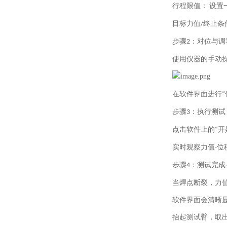
行程限值：
设置
目标力值
终止条
/
步骤
：对位与调
2
使用仪器的手动
在软件界面进行
“
步骤
：执行测试
3
点击软件上的
开
“
实时观察力值
位
-
步骤
：测试完成
4
当焊点断裂，力
软件界面会清晰
抬起测试臂，取