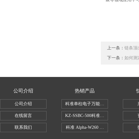
上一条：
链条顶
下一条：
如何测
公司介绍
热销产品
公司介绍
科准单柱电子万能拉力机KZ-SSBC-500
在线留言
KZ-SSBC-500科准单柱电子万能试验机
联系我们
科准 Alpha-W260 半导体全自动推拉