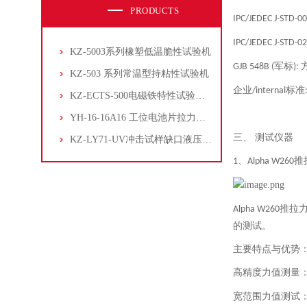
PRODUCTS
IPC/JEDEC J-STD-0
IPC/JEDEC J-STD-0
KZ-5003系列橡塑低温脆性试验机
军标
GJB 548B (
):
KZ-503 系列常温型持粘性试验机
企业
标准
/internal
KZ-ECTS-500电磁铁特性试验系统
YH-16-16A16 工位电池片拉力试验机
三、
测试仪器
KZ-LY71-UV冲击试样缺口液压拉床
推
1、
Alpha W260
推拉
Alpha W260
的测试。
主要特点与优势
高精度力值测量
宽范围力值测试