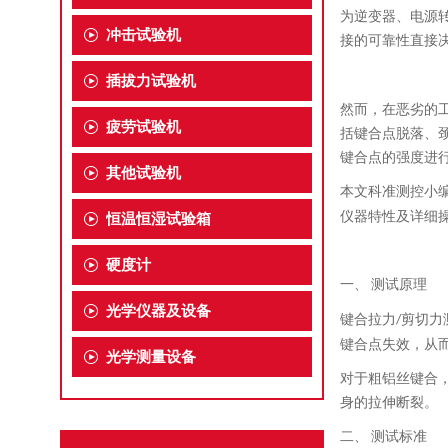
为逆变器、电源
冲击试验机
接的可靠性直接
插拔力试验机
然而，在恶劣的
疲劳试验机
括键合点脱落、
键合点的强度进
其他试验机
本文
科准测控小
仪器特性及详细
恒温恒湿试验箱
硬度计
一、
测试原理
光学仪器及设备
键合拉力
剪切力
/
键合点失效，从
光学测量设备
对于粗铝丝键合
身的拉伸断裂。
二、
测试标准