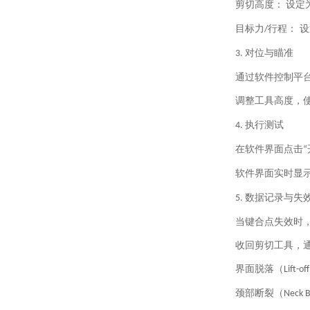
剪切高度：
设定
目标力
行程： 
/
对位与瞄准
3.
通过软件控制平
调整工具高度，
执行测试
4.
在软件界面点击
“
软件界面实时显
数据记录与失
5.
当键合点失效时
收回剪切工具，
界面脱落（
Lift-off
颈部断裂（
Neck 