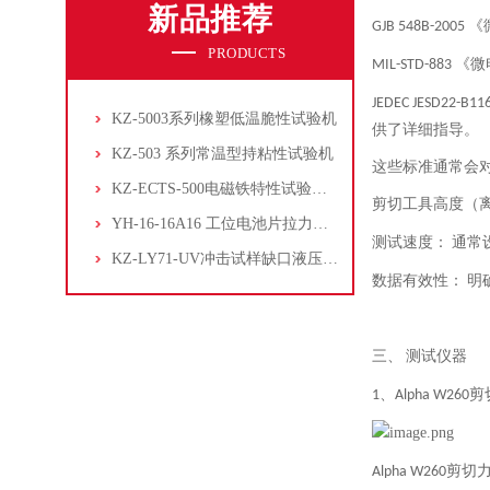
新品推荐
《
GJB 548B-2005
PRODUCTS
《微
MIL-STD-883
JEDEC JESD22-B11
KZ-5003系列橡塑低温脆性试验机
供了详细指导。
KZ-503 系列常温型持粘性试验机
这些标准通常会
KZ-ECTS-500电磁铁特性试验系统
剪切工具高度（
YH-16-16A16 工位电池片拉力试验机
测试速度：
通常
KZ-LY71-UV冲击试样缺口液压拉床
数据有效性：
明
三、
测试仪器
、
剪
1
Alpha W260
剪切
Alpha W260