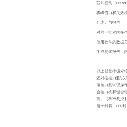
芯片损伤（
Crater
将峰值力和失效
统计与报告
6.
对同一批次的多
使用软件的数据
生成测试报告，
以上就是小编介
还对推拉力测试
推拉力测试仪操
合拉力机和键合
言。【科准测控
电子封装、
封
LED