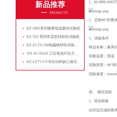
1、
KZ-68SC-05XY
新品推荐
PRODUCTS
2、
定制
°剥离
90
KZ-5003系列橡塑低温脆性试验机
KZ-503 系列常温型持粘性试验机
3、
试验条件
KZ-ECTS-500电磁铁特性试验系统
样品名称：家具
YH-16-16A16 工位电池片拉力试验机
试验温度：室温
KZ-LY71-UV冲击试样缺口液压拉床
试验类型：
°剥
90
试验速度：
5mm/
四、
测试流程
、
样品制备
1
从封边完成的家