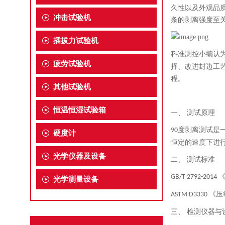
久性以及外观品
冲击试验机
条的剥离强度至
插拔力试验机
科准测控小编认
疲劳试验机
择、改进封边工
程。
其他试验机
恒温恒湿试验箱
一、
测试原理
度剥离测试是
90
硬度计
恒定的速度下进
光学仪器及设备
二、
测试标准
GB/T 2792-2014
光学测量设备
《压
ASTM D3330
三、
检测仪器与