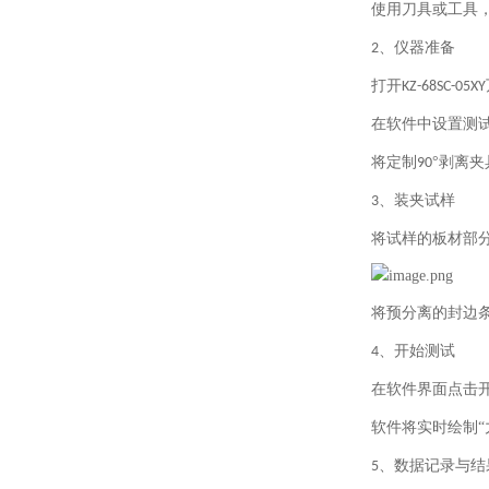
使用刀具或工具
、
仪器准备
2
打开
KZ-68SC-05XY
在软件中设置测
将定制
°剥离
90
、
装夹试样
3
将试样的板材部
将预分离的封边
、
开始测试
4
在软件界面点击
软件将实时绘制
“
、
数据记录与结
5