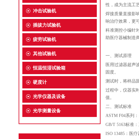
性，成为主流工
冲击试验机
焊接质量直接影
响治疗效果，更
插拔力试验机
科准测控小编针
助医疗器械制造
疲劳试验机
其他试验机
一、测试原理
医用过滤器超声
恒温恒湿试验箱
固度。
测试时，将样品
硬度计
过程中，仪器实
光学仪器及设备
值。
二、测试标准
光学测量设备
ASTM F04
GB/T 516
ISO 13485