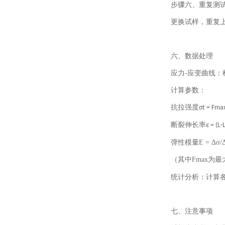
步骤六、
重复测
更换试样，重复
六、数据处理
应力
-
应变曲线：
计算参数：
抗拉强度
σt = Fma
断裂伸长率
ε = (L
弹性模量
E = Δσ/
（其中
Fmax
为最
统计分析：计算
七、注意事项