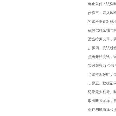
终止条件：试样
步骤三、
装夹试
将试样垂直对称
确保试样纵轴与
适当拧紧夹具，
步骤四、
测试过
点击开始测试，
实时观察力
-
位移
当试样断裂时，
步骤五、
数据记
记录最大载荷、
取出断裂试样，
保存测试曲线和