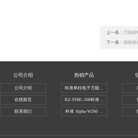
上一条：
万能材
下一条：
揭秘推
公司介绍
热销产品
公司介绍
科准单柱电子万能拉力机KZ-SSBC-500
在线留言
KZ-SSBC-500科准单柱电子万能试验机
联系我们
科准 Alpha-W260 半导体全自动推拉