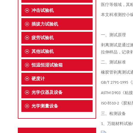
医疗等领域，其
冲击试验机
本文科准测控小
插拔力试验机
一、测试原理
疲劳试验机
剥离测试是通过
其他试验机
拉伸样品，记录
二、测试标准
恒温恒湿试验箱
橡胶管剥离测试
硬度计
《
GB/T 2791-1995
光学仪器及设备
《粘接
ASTM D903
《胶粘
ISO 8510-2
光学测量设备
三、检测设备
、
万能材料试验
1