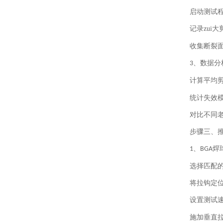
启动测试
记录zui
收集断裂
、数据分
3
计算平均
统计失效
对比不同
步骤三、
、
焊
1
BGA
选择匹配
将拉钩定
设置测试
施加垂直