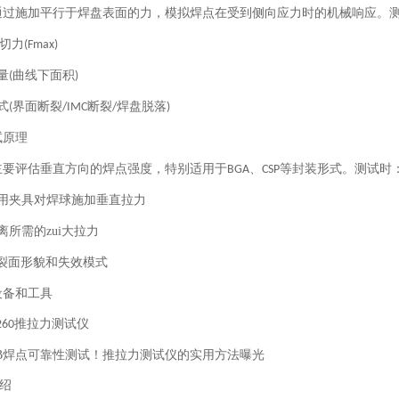
通过施加平行于焊盘表面的力，模拟焊点在受到侧向应力时的机械响应。
剪切力
(Fmax)
量
曲线下面积
(
)
式
界面断裂
断裂
焊盘脱落
(
/IMC
/
)
试原理
主要评估垂直方向的焊点强度，特别适用于
、
等封装形式。测试时
BGA
CSP
用夹具对焊球施加垂直拉力
离所需的zui大拉力
裂面形貌和失效模式
设备和工具
推拉力测试仪
260
绍