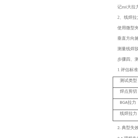
记zui大
2、线焊拉
使用微型
垂直方向
测量线焊脱
步骤四、
1.评估标准
测试类型
焊点剪切
拉力
BGA
线焊拉力
典型失
2.