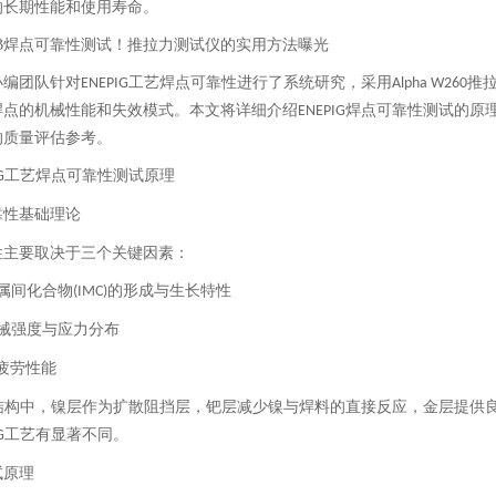
的长期性能和使用寿命。
小编团队针对
工艺焊点可靠性进行了系统研究，采用
推
ENEPIG
Alpha W260
焊点的机械性能和失效模式。本文将详细介绍
焊点可靠性测试的原
ENEPIG
的质量评估参考。
工艺焊点可靠性测试原理
G
靠性基础理论
性主要取决于三个关键因素：
属间化合物
的形成与生长特性
(IMC)
械强度与应力分布
疲劳性能
结构中，镍层作为扩散阻挡层，钯层减少镍与焊料的直接反应，金层提供
工艺有显著不同。
G
试原理