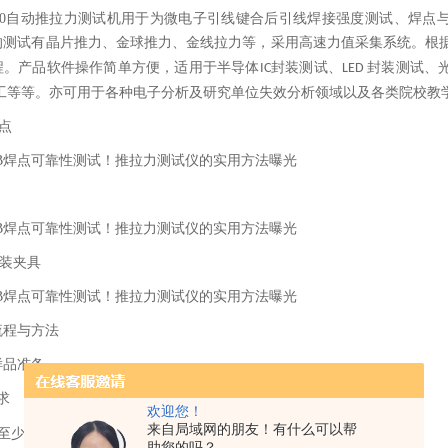
0
自动推拉力测试机用于为微电子引线键合后引线焊接强度测试、焊点
的测试有晶片推力、金球推力、金线拉力等，采用高速力值采集系统。根
程。产品软件操作简单方便，适用于半导体
封装测试、
封装测试、
IC
LED
un工等等。亦可用于各种电子分析及研究单位失效分析领域以及各类院校教
点
工装夹具
流程与方法
样品准备
求
欢迎您！
来自局域网的朋友！有什么可以帮
至少包含
×
焊盘阵列
5
5
助您的吗？