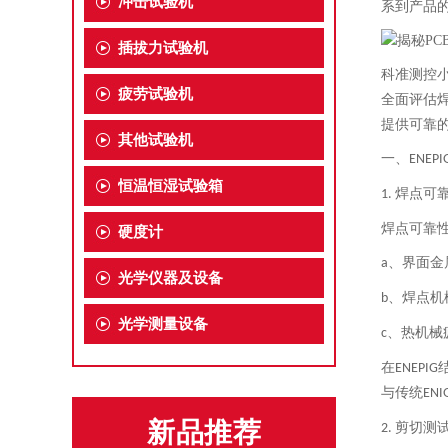
冲击试验机
系到产品
插拔力试验机
科准测控
疲劳试验机
全面评估
提供可靠
其他试验机
一、
ENEPI
恒温恒湿试验箱
焊点可
1.
焊点可靠
硬度计
、界面金
a
光学仪器及设备
、焊点机
b
光学测量设备
、热机械
c
在
ENEPIG
与传统
ENI
新品推荐
剪切测
2.