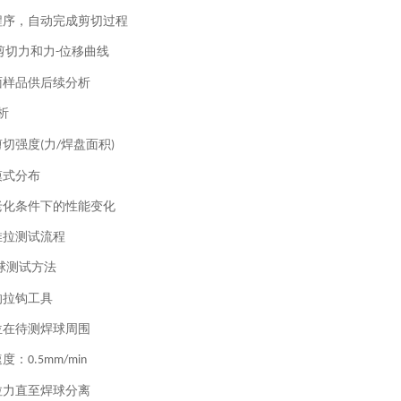
程序，自动完成剪切过程
大剪切力和力
位移曲线
-
面样品供后续分析
析
剪切强度
力
焊盘面积
(
/
)
模式分布
老化条件下的性能变化
推拉测试流程
球测试方法
的拉钩工具
位在待测焊球周围
速度：
0.5mm/min
拉力直至焊球分离