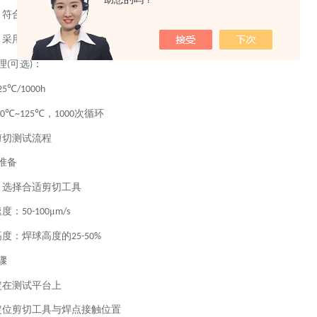
：符合
标准
IPC-7351
：采用
无铅焊料，回流曲线符合
标准
SAC305
J-STD-020
理
可选
：
(
)
℃
25
/1000h
℃
℃，
次循环
40
~125
1000
剪切测试流程
准备
，选择合适剪切工具
速度：
μ
50-100
m/s
高度：焊球高度的
25-50%
骤
定在测试平台上
定位剪切工具与焊点接触位置