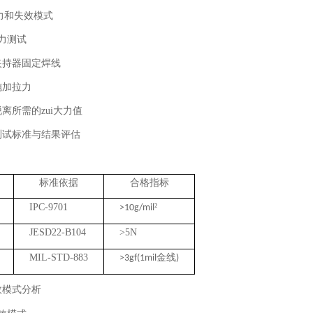
拉力和失效模式
力测试
夹持器固定焊线
施加拉力
离所需的zui大力值
测试标准与结果评估
标准依据
合格指标
IPC-9701
²
>10g/mil
JESD22-B104
>5N
MIL-STD-883
金线
>3gf(1mil
)
效模式分析