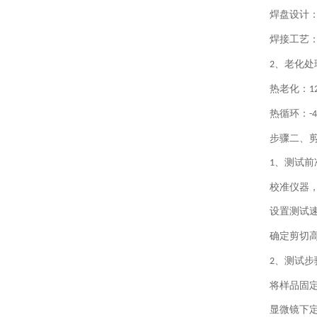
焊盘设计
焊接工艺
、老化处
2
热老化：
1
热循环：
-
步骤二、
、测试前
1
校准仪器
设置测试
确定剪切
、测试步
2
将样品固
显微镜下