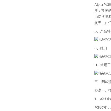
Alpha-W26
器，常见
由切换量
航天、j
B、产品特
C、推刀
D、常用
三、测试
步骤一、
、试样要
1
尺寸：
PCB