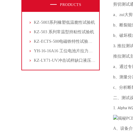
剪切测试
PRODUCTS
、zui大
a
KZ-5003系列橡塑低温脆性试验机
、断裂能
b
KZ-503 系列常温型持粘性试验机
、破坏模
b
KZ-ECTS-500电磁铁特性试验系统
推拉测
3.
YH-16-16A16 工位电池片拉力试验机
推拉测试
KZ-LY71-UV冲击试样缺口液压拉床
、通过专
a
、测量分
b
、分析断
c
二、测试
1.
Alpha W
A、设备介