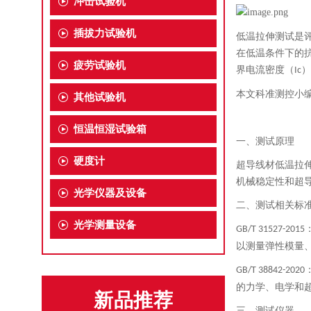
冲击试验机
插拔力试验机
低温拉伸测试是
在低温条件下的
疲劳试验机
界电流密度（
）
Ic
本文科准测控小
其他试验机
恒温恒湿试验箱
一、
测试原理
硬度计
超导线材低温拉
机械稳定性和超
光学仪器及设备
二、
测试相关标
光学测量设备
GB/T 31527-2015
以测量弹性模量
GB/T 38842-2020
的力学、电学和
新品推荐
三、
测试仪器