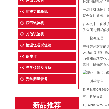
冲击试验机
标准明确规定了
破坏性引线拉力
插拔力试验机
符合设计要求。这
疲劳试验机
在本文中，科准
供全面的测试解
其他试验机
一、检测原理
恒温恒湿试验箱
焊柱阵列封装的
）对焊柱施
W260
硬度计
力值和位移变化
靠性，确保其在
光学仪器及设备
光学测量设备
二、测试标准
参考标准
GJB548C
三、检测设备
新品推荐
1、
自
Alpha W260