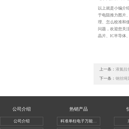
以上就是小编介
于电阻推力图片
理、怎么校准和
问题，欢迎您关
晶片、IC半导体
上一条：
液氮拉
下一条：
钢丝绳
公司介绍
热销产品
公司介绍
科准单柱电子万能拉力机KZ-SSBC-500