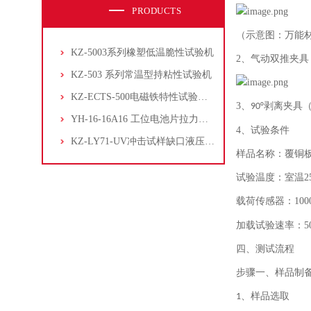
PRODUCTS
（示意图：万能
KZ-5003系列橡塑低温脆性试验机
2、气动双推夹具
KZ-503 系列常温型持粘性试验机
KZ-ECTS-500电磁铁特性试验系统
3、
剥离夹具
90
°
YH-16-16A16 工位电池片拉力试验机
4、试验条件
KZ-LY71-UV冲击试样缺口液压拉床
样品名称：覆铜
试验温度：室温
2
载荷传感器：
100
加载试验速率：
5
四、测试流程
步骤一、样品制
、
样品选取
1