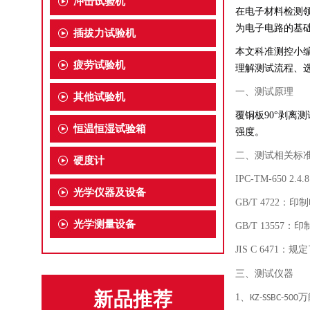
冲击试验机
在电子材料检测
为电子电路的基
插拔力试验机
本文科准测控小
疲劳试验机
理解测试流程、
一、测试原理
其他试验机
覆铜板90°剥离
恒温恒湿试验箱
强度。
二、测试相关标
硬度计
IPC-TM-650 2.4.8
光学仪器及设备
GB/T 4722
：印制
光学测量设备
GB/T 13557
：印
JIS C 6471
：规定
三、测试仪器
新品推荐
1、
万
KZ-SSBC-500