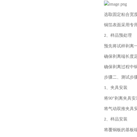
选取固定粘合宽
铜箔表面采用专
、
样品预处理
2
预先将试样剥离
确保剥离端长度
确保剥离过程中
步骤二、
测试步
、
夹具安装
1
将
90°
剥离夹具安
将气动双推夹具
、
样品安装
2
将覆铜板的基板