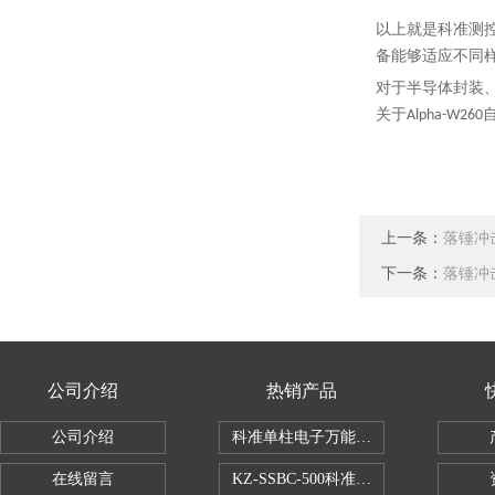
以上就是科准测
备能够适应不同
对于半导体封装
关于
Alpha-W26
上一条：
落锤冲
下一条：
落锤冲
公司介绍
热销产品
公司介绍
科准单柱电子万能拉力机KZ-SSBC-500
在线留言
KZ-SSBC-500科准单柱电子万能试验机