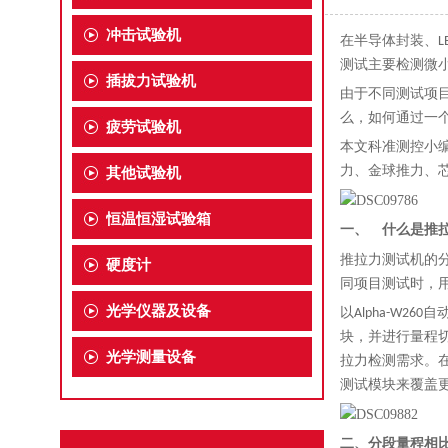
冲击试验机
在半导体封装、
测试主要检测微
插拔力试验机
由于不同测试项
么，如何通过一
疲劳试验机
本文科准测控小编
力、金球推力、
其他试验机
恒温恒湿试验箱
一、
什么是
推
推拉力测试机的
硬度计
同项目测试时，
光学仪器及设备
以
Alpha-W260
自
块，并进行量程切
光学测量设备
拉力检测需求。在
测试模块来覆盖
二
、分段量程相