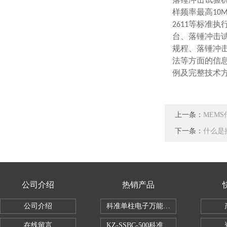
落锤冲击试验机
样频率最高10MH
2611等标准
台、落锤冲击
规程、落锤冲击
法等方面的信
例及完整技术
上一条：
MEM
下一条：
什么是
公司介绍
热销产品
公司介绍
科准单柱电子万能拉力机KZ-SSBC-500
在线留言
KZ-SSBC-500科准单柱电子万能试验机