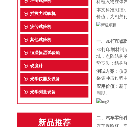
冲击试验机
科植入物在体
本文
科准测控
插拔力试验机
价值，
为相关
疲劳试验机
其他试验机
一、3D打印点
3D打印增材
恒温恒湿试验箱
域，点阵结构
势丧失；结构
硬度计
测试方案：
仪
采集冲击过程
光学仪器及设备
应用价值：
基
光学测量设备
周期。
二、汽车零部
新品推荐
汽车保险杠、