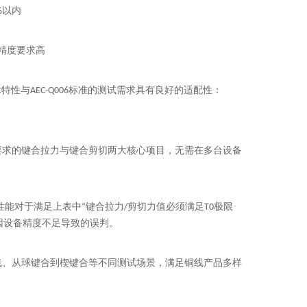
%以内
精度要求高
特性与AEC-Q006标准的测试需求具有良好的适配性：
6要求的键合拉力与键合剪切两大核心项目，无需在多台设备
一性能对于满足
上
表中“键合拉力/剪切力值必须满足T0极限
因设备精度不足导致的误判。
线、从球键合到楔键合等不同测试场景，满足铜线产品多样