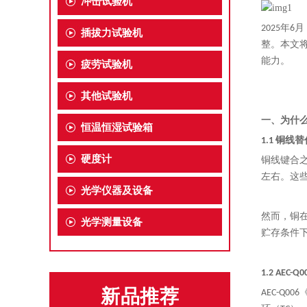
冲击试验机
2025年
插拔力试验机
整
。
本文将
能力。
疲劳试验机
其他试验机
一、为什么
恒温恒湿试验箱
1.1 铜线
硬度计
铜线键合
左右。这
光学仪器及设备
然而，铜在
光学测量设备
贮存条件
1.2 AEC-
新品推荐
AEC-Q