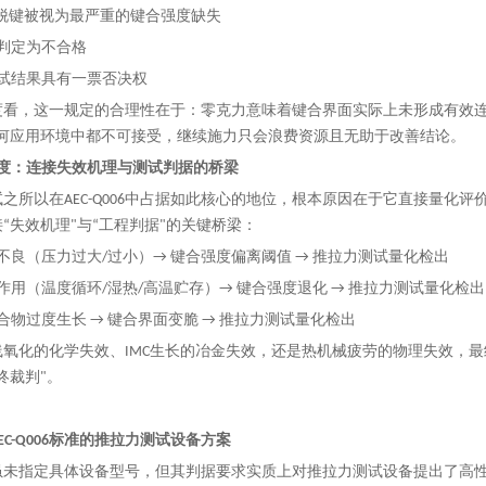
力"脱键被视为最严重的键合强度缺失
接判定为不合格
测试结果具有一票否决权
度看，这一规定的合理性在于：零克力意味着键合界面实际上未形成有效连
任何应用环境中都不可接受，继续施力只会浪费资源且无助于改善结论。
合强度：连接失效机理与测试判据的桥梁
之所以在AEC-Q006中占据如此核心的地位，根本原因在于它直接量化
“失效机理"与“工程判据"的关键桥梁：
艺不良（压力过大/过小）→ 键合强度偏离阈值 → 推拉力测试量化检出
力作用（温度循环/湿热/高温贮存）→ 键合强度退化 → 推拉力测试量化检出
化合物过度生长 → 键合界面变脆 → 推拉力测试量化检出
线氧化的化学失效、IMC生长的冶金失效，还是热机械疲劳的物理失效，
终裁判"。
EC-Q006标准的推拉力测试设备方案
006虽未指定具体设备型号，但其判据要求实质上对推拉力测试设备提出了高