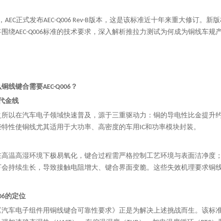
6月，AEC正式发布AEC-Q006 Rev-B版本，这是该标准近十年来重大
围绕AEC-Q006标准的技术要求，深入解析推拉力测试为何成为铜线车
铜线键合需要AEC-Q006？
替代金线
之所以在汽车电子领域快速普及，源于三重驱动力：铜的导电性比金提升约1
些特性使铜线尤其适用于大功率、高密度的车用IC和功率模块封装。
高温高湿环境下极易氧化，键合过程需严格控制工艺环境与表面洁净度；铜与
下会持续生长，导致接触电阻增大、键合界面变脆。这些失效机理要求铜
Q006的定位
006《汽车电子组件用铜线键合可靠性要求》正是为解决上述挑战而生。该