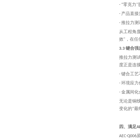
- “零克
- 产品直
- 推拉力
从工程角
效"，在
3.3 键
推拉力测试
度正是连接
- 键合工
- 环境应
- 金属间
无论是铜
变化的“最
四、满足A
AEC-Q