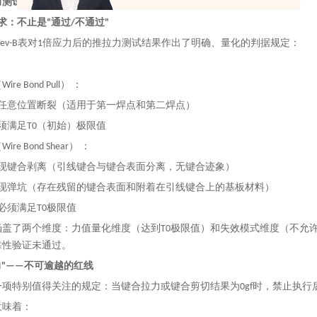
测试：AEC-Q006的量化判据与“零克力"红线
要求：不止是“通过/不通过"
006 Rev-B表对1倍应力后的推拉力测试结果作出了明确、量化的判据规定：
e Bond Pull） ：
在任意位置断裂（适用于第一焊点和第二焊点）
必须满足T0（初始）极限值
re Bond Shear） ：
出现键合剥离（引线键合与键合表面分离，无键合迹象）
出现弹坑（存在残留的键合表面和附着在引线键合上的基板材料）
值必须满足T0极限值
涵盖了两个维度：力值量化维度（达到T0极限值）和失效模式维度（不允
靠性验证未通过。
克力"——不可逾越的红线
项特别值得关注的规定：当键合拉力或键合剪切结果为0gf时，禁止执行
意味着：