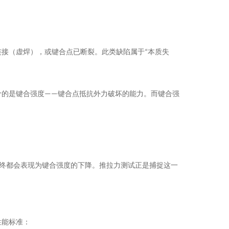
接（虚焊），或键合点已断裂。此类缺陷属于“本质失
评价的是键合强度——键合点抵抗外力破坏的能力。而键合强
最终都会表现为键合强度的下降。推拉力测试正是捕捉这一
性能标准：