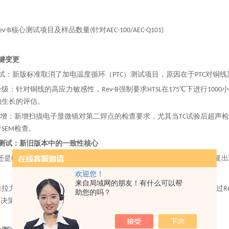
Rev-B核心测试项目及样品数量(针对AEC-100/AEC-Q101)
关键变更
测试：新版标准取消了加电温度循环（PTC）测试项目，原因在于PTC对铜
升级：针对铜线的高应力敏感性，Rev-B强制要求HTSL在175℃下进行1000小
物生长的评估。
查新增：新增扫描电子显微镜对第二焊点的检查要求，尤其当TC试验后超声
SEM检查。
拉力测试：新旧版本中的一致性核心
-A还是Rev-B，无论选择选项一还是选项二，推拉力测试始终是标准中反复
欢迎您！
来自局域网的朋友！有什么可以帮
拉力测试在铜线键合可靠性验证体系中的地位不仅未被削弱，反而通过Re
助您的吗？
“决策依据"。