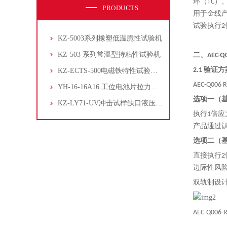
环（TC）
PRODUCTS
用于金线产品
试验执行2
KZ-5003系列橡塑低温脆性试验机
KZ-503 系列常温型持粘性试验机
二、AEC-Q
2.1 验证
KZ-ECTS-500电磁铁特性试验系统
AEC-Q
YH-16-16A16 工位电池片拉力试验机
选项一（基
KZ-LY71-UV冲击试样缺口液压拉床
执行1倍应
产品通过
选项二（基
直接执行2
边际性风
双轨制设
AEC
-
Q006