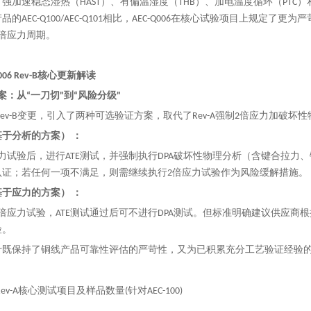
、强加速稳态湿热（HAST）、有偏温湿度（THB）、加电温度循环（PTC
的AEC-Q100/AEC-Q101相比，AEC-Q006在核心试验项目上规定了更为
倍应力周期。
006 Rev-B核心更新解读
方案：从“一刀切"到“风险分级"
006 Rev-B变更，引入了两种可选验证方案，取代了Rev-A强制2倍应力加破
于分析的方案） ：
力试验后，进行ATE测试，并强制执行DPA破坏性物理分析（含键合拉力
认证；若任何一项不满足，则需继续执行2倍应力试验作为风险缓解措施。
于应力的方案） ：
倍应力试验，ATE测试通过后可不进行DPA测试。但标准明确建议供应
险。
计既保持了铜线产品可靠性评估的严苛性，又为已积累充分工艺验证经验
-Rev-A核心测试项目及样品数量(针对AEC
-
100)