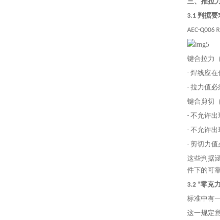
三、推拉力
3.1 判据
AEC-Q
键合拉力（Wir
- 焊线应
- 拉力值
键合剪切（Wi
- 不允许
- 不允许
- 剪切力
这些判据
件下的可
3.2 “零
标准中有一
这一规定