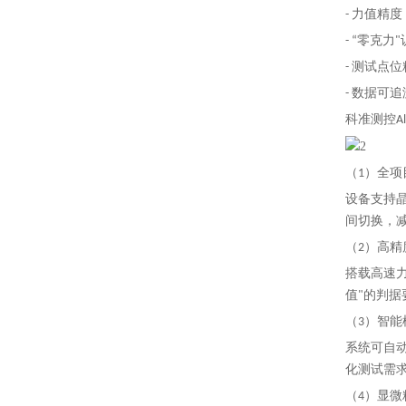
- 力值精
- “零克
- 测试
- 数据可
科准测控A
（1）全项
设备支持晶
间切换，
（2）高
搭载高速力
值"的判
（3）智
系统可自
化测试需
（4）显微