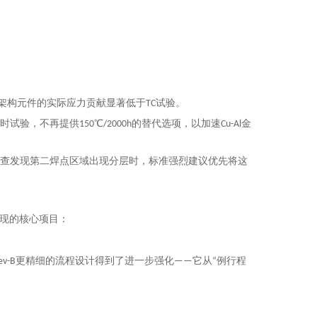
线架构元件的实际应力贡献显著低于TC试验。
时试验，不再提供150℃/2000h的替代选项，以加速Cu-Al金
检查发现第二焊点区域出现分层时，标准强烈建议优先将这
出现的核心项目：
v-B更精细的流程设计得到了进一步强化——它从“例行程