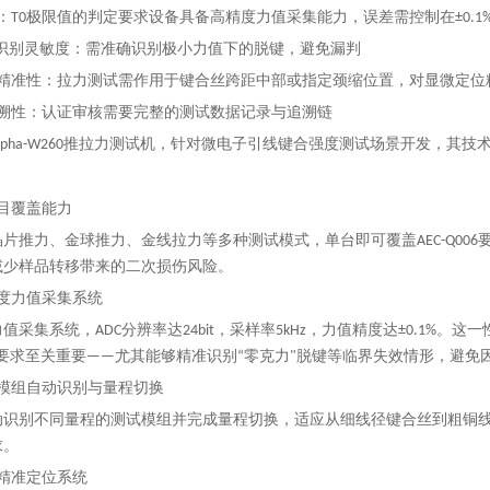
度：T0极限值的判定要求设备具备高精度力值采集能力，误差需控制在±0.1
力"识别灵敏度：需准确识别极小力值下的脱键，避免漏判
点位精准性：拉力测试需作用于键合丝跨距中部或指定颈缩位置，对显微定位
追溯性：认证审核需要完整的测试数据记录与追溯链
lpha-W260推拉力测试机，针对微电子引线键合强度测试场景开发，其技术
目覆盖能力
片推力、金球推力、金线拉力等多种测试模式，单台即可覆盖AEC-Q00
减少样品转移带来的二次损伤风险。
精度力值采集系统
值采集系统，ADC分辨率达24bit，采样率5kHz，力值精度达±0.1%。这
据要求至关重要——尤其能够精准识别“零克力"脱键等临界失效情形，避免
能模组自动识别与量程切换
动识别不同量程的测试模组并完成量程切换，适应从细线径键合丝到粗铜
求。
精准定位系统