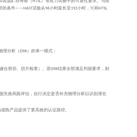
）和高温贮存寿命（HTSL）等应力试验中的可靠性要求。与应
严苛的条件
——
HAST试验从96小时延长至192小时，TC和HTSL
坏性物理分析（DPA）的单一模式：
、键合剪切、切片检查）。若DPA结果全部满足判据要求，则
商根据失效风险评估，自行决定是否补充物理分析以识别潜在
的成熟产品提供了更高效的认证路径。