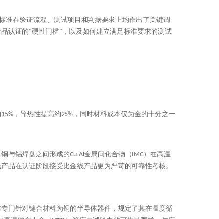
修订。新版标准在验证流程、测试项目和判据要求上均作出了关键调
规产品认证的“硬性门槛"，以及如何建立满足标准要求的测试
5%，导热性提高约25%，同时材料成本仅为金的十分之一
铝焊盘之间形成的Cu-Al金属间化合物（IMC）在高温
线产品在认证阶段接受比金线产品更为严苛的可靠性考核。
标准专门针对键合材料为铜的半导体器件，规定了其在温度循