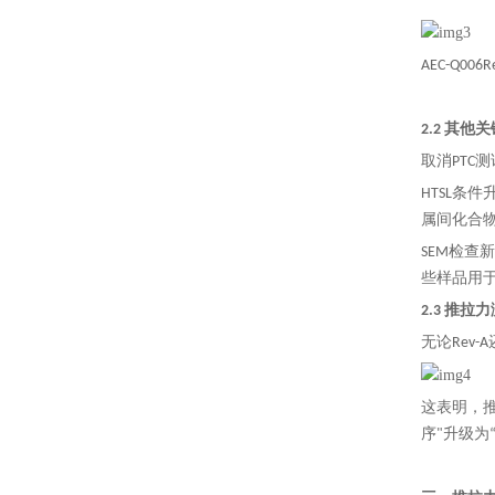
AEC
-
Q006
2.2 其他
取消PTC
HTSL条件
属间化合
SEM检
些样品用于
2.3 推
无论Rev
这表明，推
序"升级为