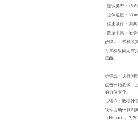
- 测试类型：180
- 拉伸速度：300m
- 停止条件：剥
- 数据采集：记
步骤四
：试样装
将试验板固定在拉
扭曲。
步骤五
：执行测
点击开始测试，上
的力值变化。
步骤六
：数据计
软件自动计算剥
（N/mm）。将