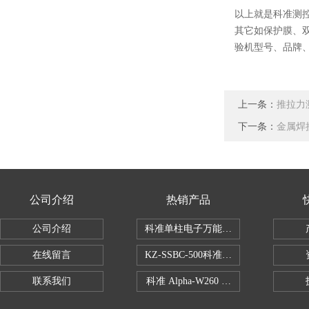
以上就是科准测控
其它如保护膜、
验机型号、品牌
上一条：
推拉力
下一条：
金属焊
公司介绍
热销产品
公司介绍
科准单柱电子万能拉力机KZ-SSBC-500
在线留言
KZ-SSBC-500科准单柱电子万能试验机
联系我们
科准 Alpha-W260 半导体全自动推拉