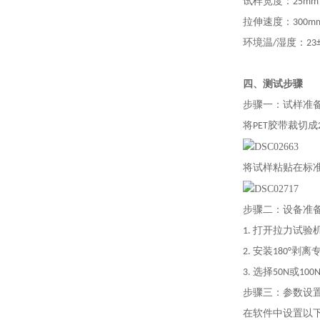
试样宽度
：
25mm
拉伸速度
：
300mm
环境温/湿度：
23
四、
测试步骤
步骤一
：试样准
将PET胶带裁切成
将试样粘贴在标
步骤二
：设备准
1. 打开拉力试验机
2. 安装180°
3. 选择50N或1
步骤三
：参数设
在软件中设置以