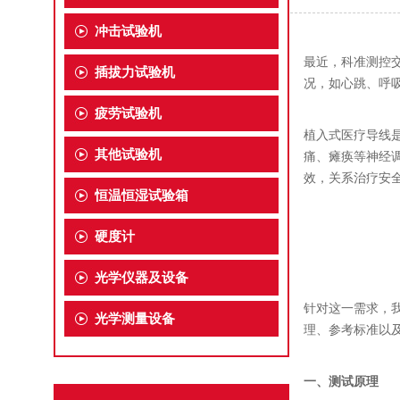
冲击试验机
最近，
科准测控
插拔力试验机
况
，
如
心跳、呼
疲劳试验机
植入式医疗导线
其他试验机
痛、瘫痪等神经
效，关系治疗安
恒温恒湿试验箱
硬度计
光学仪器及设备
针对这
一
需求，
光学测量设备
理、参考标准
以
一、测试原理