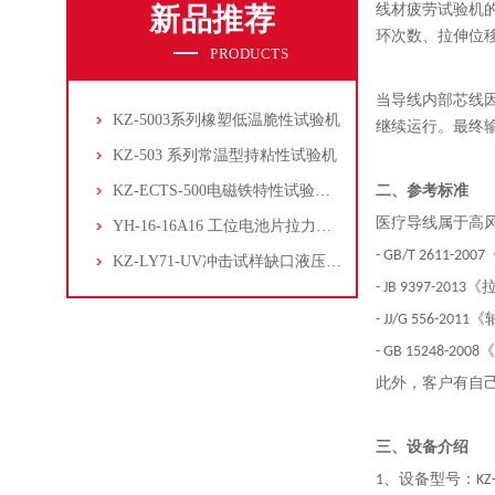
新品推荐
线材疲劳试验机
环次数、拉伸位
PRODUCTS
当导线内部芯线因
KZ-5003系列橡塑低温脆性试验机
继续运行。最终
KZ-503 系列常温型持粘性试验机
KZ-ECTS-500电磁铁特性试验系统
二、参考标准
医疗导线属于高
YH-16-16A16 工位电池片拉力试验机
- GB/T 2611
KZ-LY71-UV冲击试样缺口液压拉床
- JB 9397-2
- JJ/G 556-
- GB 15248
此外，客户有自
三、设备
介绍
1、设备型号：
K