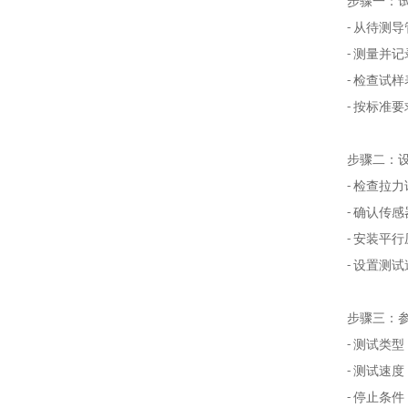
步骤一：
- 从待测
- 测量并
- 检查试
- 按标准
步骤二：
- 检查拉
- 确认传
- 安装平
- 设置测
步骤三：
- 测试类
- 测试速
- 停止条