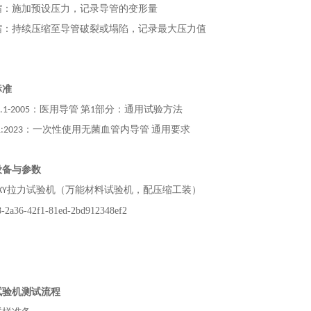
缩：施加预设压力，记录导管的变形量
缩：持续压缩至导管破裂或塌陷，记录最大压力值
标准
.1-2005
：
医用导管 第1部分：通用试验方法
1:2023
：
一次性使用无菌血管内导管 通用要求
设备与参数
XY
拉力试验机（万能材料试验机，配压缩工装）
试验机测试流程