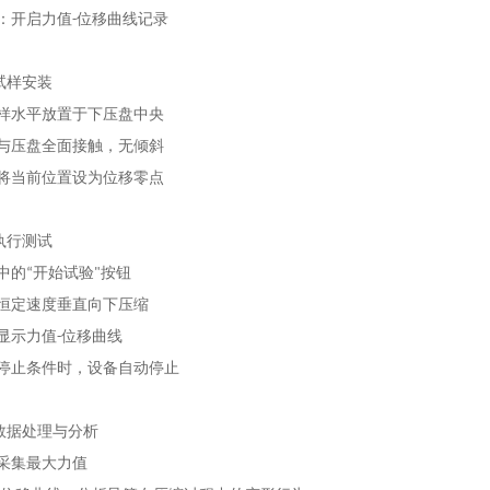
集：开启力值-位移曲线记录
试样安装
试样水平放置于下压盘中央
样与压盘全面接触，无倾斜
中将当前位置设为位移零点
执行测试
件中的“开始试验"按钮
以恒定速度垂直向下压缩
时显示力值-位移曲线
设停止条件时，设备自动停止
数据处理与分析
动采集最大力值