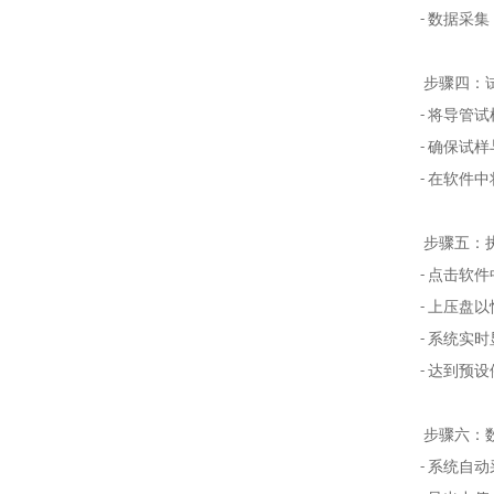
- 数据采
步骤四：
- 将导管
- 确保试
- 在软件
步骤五：
- 点击软
- 上压盘
- 系统实
- 达到预
步骤六：
- 系统自