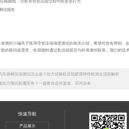
值-位移曲线，分析导管在压缩过程中的变形行为
整测试报告
科准测控小编关于医用导管压缩强度测试的相关介绍
，
希望对您有帮助
。
方面的疑问或需求，欢迎随时通过私信或留言与科准测控联系。我们的技
汽车座椅压缩测试怎么做？拉力试验机压陷硬度特性检测全流程解析
推拉力测试机哪里有？一篇教你选对渠道、买对设备
快速导航
SBC-500
产品展示