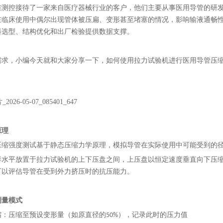
准测控接待了一家来自医疗器械行业的客户，他们主要从事医用导管的研
在临床使用中偶尔出现管体被压扁、变形甚至堵塞的情况，影响输液通畅
料选型、结构优化和出厂检验提供数据支撑。
需求，小编今天就和大家分享一下，如何使用拉力试验机进行医用导管压
原理
压缩强度测试基于静态压缩力学原理，模拟导管在实际使用中可能受到的
样水平放置于拉力试验机的上下压盘之间，上压盘以恒定速度垂直向下压缩
可以评估导管在受到外力挤压时的抗压能力。
测量模式
缩：压缩至预设变形量（如原直径的50%），记录此时的压力值