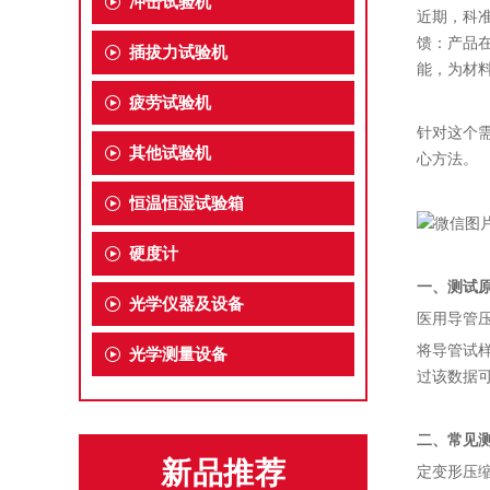
冲击试验机
近期，科
馈：产品
插拔力试验机
能，为材
疲劳试验机
针对这个
其他试验机
心方法。
恒温恒湿试验箱
硬度计
一、测试
光学仪器及设备
医用导管
将导管试
光学测量设备
过该数据
二、
常见
新品推荐
定变形压