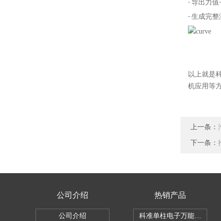
- 导出力
- 生成完
以上就是
机应用等
上一条：
下一条：
公司介绍
热销产品
公司介绍
科准单柱电子万能拉力机KZ-S