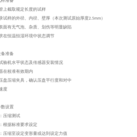
试样准备
导管上截取规定长度的试样
记录试样的外径、内径、壁厚（本次测试原始厚度2.5mm）
样表面有无气泡、杂质、划伤等明显缺陷
要求在恒温恒湿环境中状态调节
设备准备
力试验机水平状态及传感器安装情况
感器在校准有效期内
行压盘压缩夹具，确认压盘平行度和对中
试速度
参数设置
型：压缩测试
度：根据标准要求设定
件：压缩至设定变形量或达到设定力值