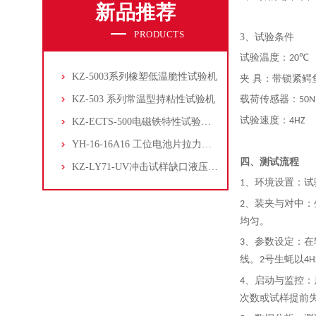
新品推荐
PRODUCTS
3、
试验条件
试验温度：
℃
20
KZ-5003系列橡塑低温脆性试验机
夹
具：带锁紧鳄
KZ-503 系列常温型持粘性试验机
载荷传感器：
50N
试验速度：
4HZ
KZ-ECTS-500电磁铁特性试验系统
YH-16-16A16 工位电池片拉力试验机
四、测试流程
KZ-LY71-UV冲击试样缺口液压拉床
、环境设置：试
1
、装夹与对中：
2
均匀。
、参数设定：在
3
线。
号生蚝以
2
4H
、启动与监控：
4
次数或试样提前