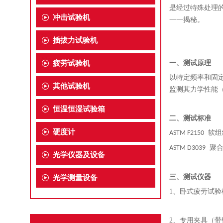
是经过特殊处理
冲击试验机
一一揭秘
。
插拔力试验机
疲劳试验机
一、
测试原理
以特定频率和固
其他试验机
监测其力学性能
恒温恒湿试验箱
二、
测试标准
硬度计
软组
ASTM F2150
聚
ASTM D3039
光学仪器及设备
三、
测试仪器
光学测量设备
1、
卧式疲劳试验
2、
专用夹具（带