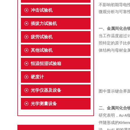
不影响初期导电
冲击试验机
微观分析与可靠
插拔力试验机
一、
金属间化合
当工作温度超过
1
疲劳试验机
照特定的原子比
其他试验机
体结构与母材金
恒温恒湿试验箱
硬度计
光学仪器及设备
图中显示键合界
光学测量设备
二、
金属间化合
研究表明，
Au-Al
伴随形成的
Kirken
说，
相的显