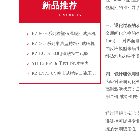
AuAl₂
新品推荐
低韧性的特性导
PRODUCTS
三、
退化过程的
金属间化合物的
KZ-5003系列橡塑低温脆性试验机
），对界面
1μm
KZ-503 系列常温型持粘性试验机
面反应模型来描
KZ-ECTS-500电磁铁特性试验系统
终达到热力学平
YH-16-16A16 工位电池片拉力试验机
KZ-LY71-UV冲击试样缺口液压拉床
四、
设计建议与
为应对金属间化
高温激活状态；二
用金
铜或铝
铜等
-
-
通过理解金
铝金
-
准测控可提供专
统的长期稳定性