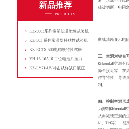
通，形成不连续
新品推荐
径被切断，电阻
PRODUCTS
KZ-5003系列橡塑低温脆性试验机
曲线清晰显示电
KZ-503 系列常温型持粘性试验机
KZ-ECTS-500电磁铁特性试验系统
三、
空洞对键合
YH-16-16A16 工位电池片拉力试验机
空洞不
Kirkendall
KZ-LY71-UV冲击试样缺口液压拉床
降至接近零。在
传导特性，导致
制。
四、
抑制空洞形
为抑制
Kirkendall
从而减缓空洞的
、
等），这
Ni
TiN