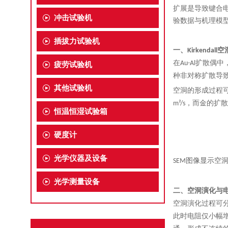
扩展是导致键合
冲击试验机
验数据与机理模
插拔力试验机
一、
空
Kirkendall
在
扩散偶中
Au-Al
疲劳试验机
种非对称扩散导
其他试验机
空洞的形成过程
，而金的扩散
m²/s
恒温恒湿试验箱
硬度计
光学仪器及设备
图像显示空
SEM
光学测量设备
二、
空洞演化与
空洞演化过程可
此时电阻仅小幅