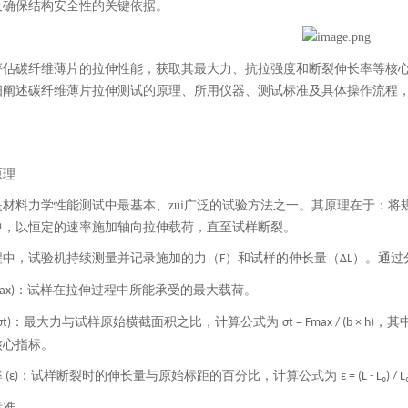
及确保结构安全性的关键依据。
评估碳纤维薄片的拉伸性能，获取其最大力、抗拉强度和断裂伸长率等核
细阐述碳纤维薄片拉伸测试的原理、所用仪器、测试标准及具体操作流程
原理
是材料力学性能测试中最基本、zui广泛的试验方法之一。其原理在于：
中，以恒定的速率施加轴向拉伸载荷，直至试样断裂。
程中，试验机持续测量并记录施加的力（
）和试样的伸长量（
）。通过
F
ΔL
：试样在拉伸过程中所能承受的最大载荷。
ax)
：最大力与试样原始横截面积之比，计算公式为
，其
σt)
σt = Fmax / (b × h)
核心指标。
率
：试样断裂时的伸长量与原始标距的百分比，计算公式为
(ε)
ε = (L - L₀) /
标准