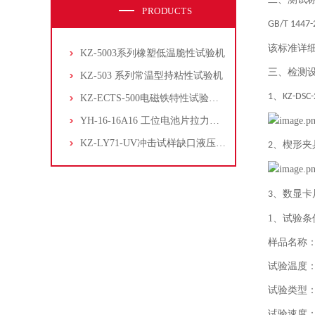
PRODUCTS
GB/T 1447-
该标准详
KZ-5003系列橡塑低温脆性试验机
三、检测
KZ-503 系列常温型持粘性试验机
、
1
KZ-DSC
KZ-ECTS-500电磁铁特性试验系统
YH-16-16A16 工位电池片拉力试验机
KZ-LY71-UV冲击试样缺口液压拉床
楔形夹
2、
、
数显卡
3
1、
试验条
样品名称
试验温度
试验类型
试验速度