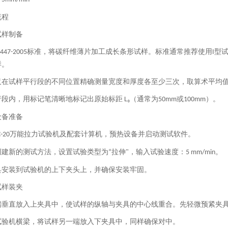
流程
试样制备
标准，将碳纤维薄片加工成长条形试样。标准通常推荐使用
型
1447-2005
I
样。
尺在试样平行段的不同位置精确测量宽度和厚度各至少三次，取算术平均
行段内，用标记笔清晰地标记出原始标距
（通常为
或
）。
L₀
50mm
100mm
设备准备
万能拉力试验机及配套计算机，预热设备并启动测试软件。
-20
创建新的测试方法，设置试验类型为
拉伸
，输入试验速度：
。
“
"
5 mm/min
具安装到试验机的上下夹头上，并确保安装牢固。
试样装夹
端垂直放入上夹具中，使试样的纵轴与夹具的中心线重合。先轻微预紧夹
试验机横梁，将试样另一端放入下夹具中，同样确保对中。