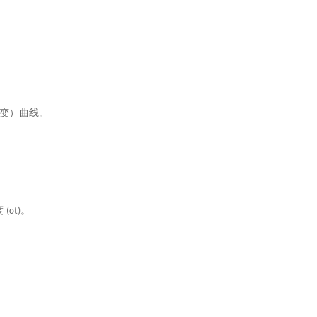
。
变）曲线。
度
。
(σt)