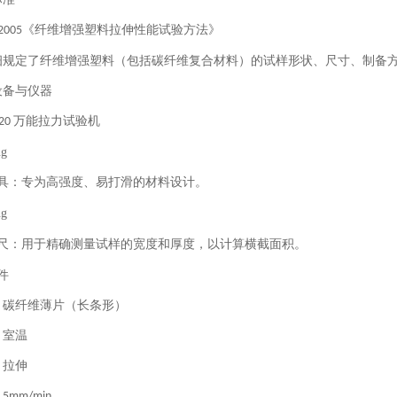
《纤维增强塑料拉伸性能试验方法》
2005
细规定了纤维增强塑料（包括碳纤维复合材料）的试样形状、尺寸、制备
设备与仪器
万能拉力试验机
-20
具：专为高强度、易打滑的材料设计。
尺：用于精确测量试样的宽度和厚度，以计算横截面积。
件
：碳纤维薄片（长条形）
：室温
：拉伸
：
5mm/min