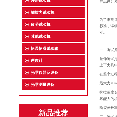
冲击试验机
产品设计
插拔力试验机
为了准确
疲劳试验机
标准，详
考。
其他试验机
恒温恒湿试验箱
一、测试
拉伸测试
硬度计
上下夹具
光学仪器及设备
在整个过
最大力
(Fm
光学测量设备
抗拉强度
(
坏能力的
断裂伸长
新品推荐
二、测试