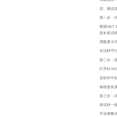
四、测试
第一步：
根据
GB/T 
形长条试
用数显卡
在试样平
第二步：
打开
KZ-DSC
在软件中
将楔形夹
第三步：
将试样一
手动调整