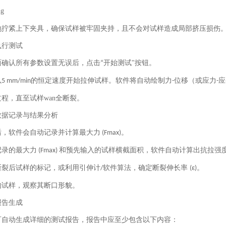
地拧紧上下夹具，确保试样被牢固夹持，且不会对试样造成局部挤压损伤
执行测试
面确认所有参数设置无误后，点击
开始测试
按钮。
“
"
以
的恒定速度开始拉伸试样。软件将自动绘制力
位移（或应力
应
5 mm/min
-
-
程，直至试样wan全断裂。
数据记录与结果分析
后，软件会自动记录并计算最大力
。
(Fmax)
记录的最大力
和预先输入的试样横截面积，软件自动计算出抗拉强
(Fmax)
断裂后试样的标记，或利用引伸计
软件算法，确定断裂伸长率
。
/
(ε)
的试样，观察其断口形貌。
报告生成
可自动生成详细的测试报告，报告中应至少包含以下内容：