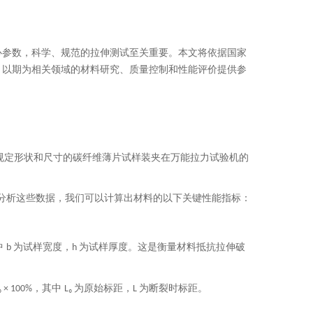
心参数，科学、规范的拉伸测试至关重要。本文将依据国家
，以期为相关领域的材料研究、质量控制和性能评价提供参
将规定形状和尺寸的碳纤维薄片试样装夹在万能拉力试验机的
分析这些数据，我们可以计算出材料的以下关键性能指标：
中
为试样宽度，
为试样厚度。这是衡量材料抵抗拉伸破
b
h
，其中
为原始标距，
为断裂时标距。
 L₀ × 100%
L₀
L