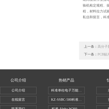
验机检定规程、
程，材料拉力试
私信和留言，科
上一条：
高分子
下一条：
PCB贴
公司介绍
热销产品
公司介绍
科准单柱电子万能拉力机KZ-SSBC-500
在线留言
KZ-SSBC-500科准单柱电子万能试验机
联系我们
科准 Alpha-W260 半导体全自动推拉