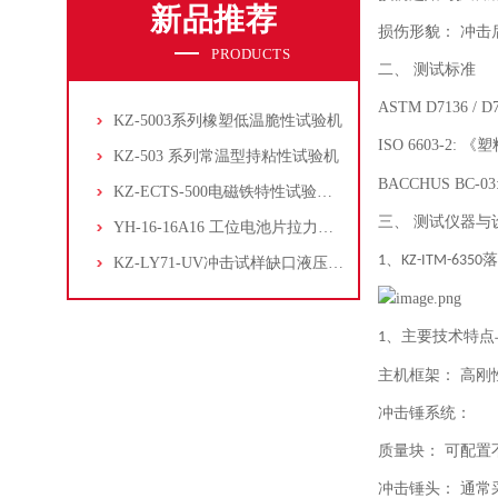
新品推荐
损伤形貌：
冲击
PRODUCTS
二、
测试标准
ASTM D7136 / D
KZ-5003系列橡塑低温脆性试验机
ISO 6603-2:
《塑
KZ-503 系列常温型持粘性试验机
BACCHUS BC-03
KZ-ECTS-500电磁铁特性试验系统
三、
测试仪器与
YH-16-16A16 工位电池片拉力试验机
、
落
1
KZ-ITM-6350
KZ-LY71-UV冲击试样缺口液压拉床
、
主要技术特点
1
主机框架：
高刚
冲击锤系统：
质量块：
可配置
冲击锤头：
通常