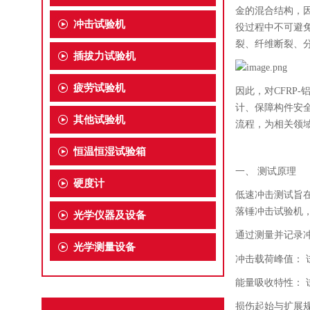
金的混合结构，因
冲击试验机
役过程中不可避
裂、纤维断裂、
插拔力试验机
疲劳试验机
因此，对
CFRP-
计、保障构件安
其他试验机
流程，为相关领
恒温恒湿试验箱
一、
测试原理
硬度计
低速冲击测试旨
落锤冲击试验机
光学仪器及设备
通过测量并记录
光学测量设备
冲击载荷峰值：
能量吸收特性：
损伤起始与扩展