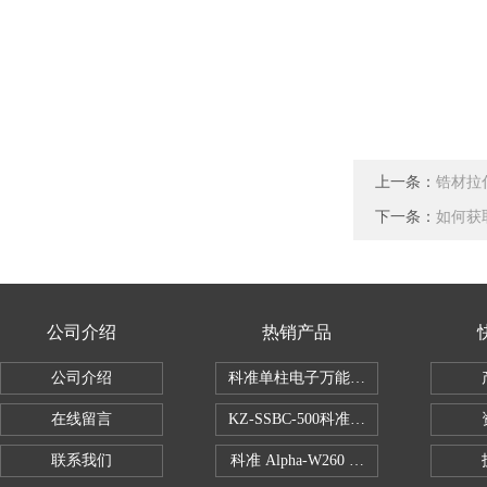
上一条：
锆材拉
下一条：
如何获
公司介绍
热销产品
公司介绍
科准单柱电子万能拉力机KZ-SSBC-500
在线留言
KZ-SSBC-500科准单柱电子万能试验机
联系我们
科准 Alpha-W260 半导体全自动推拉