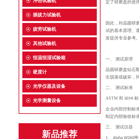
冲击试验机
定了研磨盘的使
插拔力试验机
因此，对晶圆研
疲劳试验机
试的基本原理、
发提供专业参考
其他试验机
恒温恒湿试验箱
一、
测试原理
晶圆研磨盘钻石
硬度计
生脱落或破坏，
光学仪器及设备
二、
测试标准
ASTM
和
标
SEMI
光学测量设备
企业内部控制标
制定内部验收标
三、
测试仪器
新品推荐
、
推
1
Alpha W260