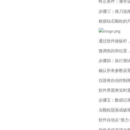
终止条件：通常
步骤三：
推刀
选
根据钻石颗粒的
通过软件操纵杆
微调焦距和位置
步骤四：执行测
确认所有参数设
仪器将自动控制
软件界面将实时
步骤五：数据记
当颗粒脱落或破
软件自动从
推力
“
-