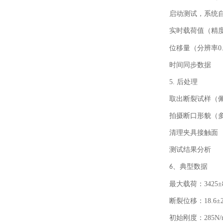
启动测试，系统
实时载荷值（精
位移量（分辨率
0
时间同步数据
5.
后处理
取出断裂试样（
拍摄断口形貌（
清理夹具接触面
测试结果分析
、
典型数据
6
最大载荷：
3425±
断裂位移：
18.6±
初始刚度：
285N