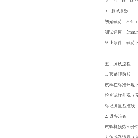
大气压：
86-106k
、
测试参数
3
初始载荷：
50N
（
测试速度：
5mm/
终止条件：载荷
五、
测试流程
1.
预处理阶段
试样在标准环境
检查试样外观（
标记测量基准线
2.
设备准备
试验机预热
30
分
力传感器清零（