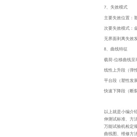
、
失效模式
7
主要失效位置：
次要失效模式：
无界面剥离失效
、
曲线特征
8
载荷
-
位移曲线呈
线性上升段（弹
平台段（塑性发
快速下降段（断
以上就是小编介
伸测试标准、方
万能试验机检定
曲线图、维修方