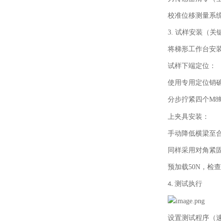
校准位移测量系
3.
试样安装（关
将梯形工作台安
试样下端定位：
使用专用定位销
分步拧紧四个
M8
上夹具安装：
手动降低横梁至
同样采用对角紧
预加载
50N
，检查
测试执行
4.
设置测试程序（