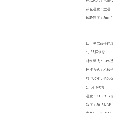
样品名称：汽车
试验温度：室温
试验速度：
5mm/
四、
测试条件详
、
试样信息
1
材料组成：
ABS
连接方式：机械
典型尺寸：长
60
、
环境控制
2
温度：
23±2℃
（
湿度：
50±5%RH