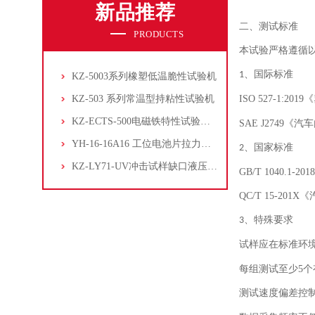
新品推荐
二、
测试标准
PRODUCTS
本试验严格遵循
、
国际标准
1
KZ-5003系列橡塑低温脆性试验机
KZ-503 系列常温型持粘性试验机
ISO 527-1:2019
《
KZ-ECTS-500电磁铁特性试验系统
SAE J2749
《汽车
YH-16-16A16 工位电池片拉力试验机
、
国家标准
2
KZ-LY71-UV冲击试样缺口液压拉床
GB/T 1040.1-2018
QC/T 15-201X
《
、
特殊要求
3
试样应在标准环
每组测试至少
5
个
测试速度偏差控