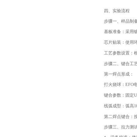
四、
实验流程
步骤一、
样品制
基板准备：采用
芯片贴装：使用
工艺参数设置：
步骤二、
键合工
第一焊点形成：
打火烧球：
EFO
键合参数：固定
U
线弧成型：弧高
1
第二焊点键合：
步骤三、
拉力测