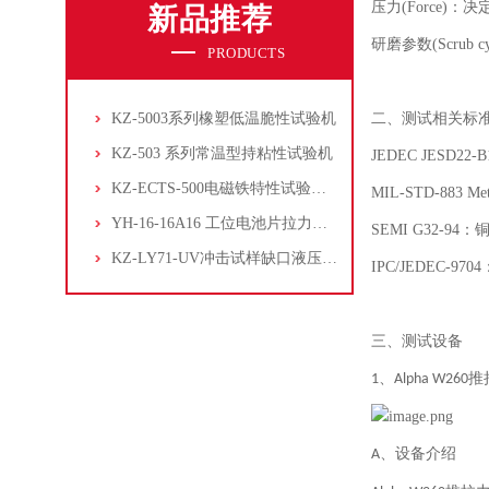
压力
(Force)
：决
新品推荐
研磨参数
(Scrub c
PRODUCTS
KZ-5003系列橡塑低温脆性试验机
二、测试相关
标
KZ-503 系列常温型持粘性试验机
JEDEC JESD22-B
KZ-ECTS-500电磁铁特性试验系统
MIL-STD-883 Met
YH-16-16A16 工位电池片拉力试验机
SEMI G32-94
：
KZ-LY71-UV冲击试样缺口液压拉床
IPC/JEDEC-9704
三、
测试设备
、
推
1
Alpha W260
、设备介绍
A