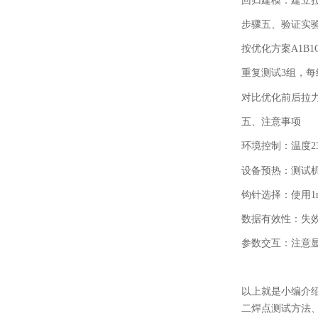
回归建模：建立
步骤五、
验证实
按优化方案
A1B1
重复测试
3
组，每
对比优化前后拉
五、
注意事项
环境控制：温度
2
设备预热：测试
钩针选择：使用
1
数据有效性：失
参数交互：注意
以上就是小编介
二焊点
测试方法