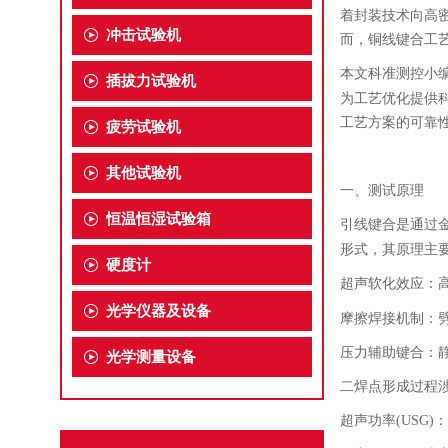
着封装技术向高
冲击试验机
而，铜线键合工
本文
科准测控小
插拔力试验机
为工艺优化提供
工艺方案的可靠
疲劳试验机
其他试验机
一、测试
原理
恒温恒湿试验箱
引线键合是通过
形式，其原理主
硬度计
超声软化效应：
光学仪器及设备
摩擦焊接机制：
压力辅助键合：
光学测量设备
二焊点形成过程
超声功率
(USG)
：