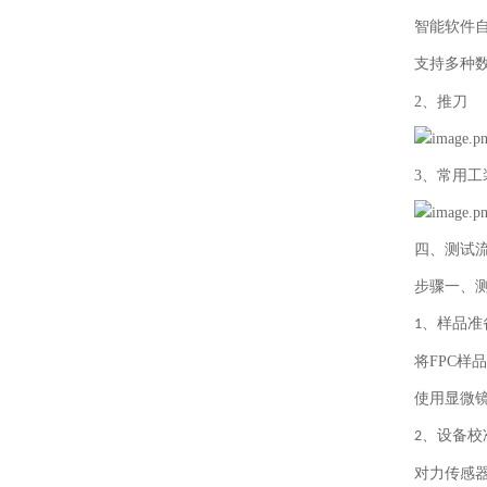
智能软件
支持多种
2、推刀
3、常用工
四、测试
步骤一、
、
样品准
1
将
FPC
样品
使用显微
、
设备校
2
对力传感