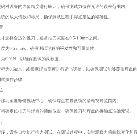
砝码对设备的力值精度进行验证，确保测试力值在允许的误差范围内。
系统的放大倍数和标尺，确保测试过程中焊点定位的精确性。
置
尺寸选择合适的推刀，通常推刀宽度在
0.5-1.0mm
之间。
速度为
0.5 mm/s
，确保测试过程的平稳性和可重复性。
力为
0.01N
，以确保测试的灵敏度。
行程为
0.5mm
，或根据焊点高度进行适当调整，以确保测试能够覆盖焊点
测试操作步骤
位
台移动至显微镜视场中心，确保焊点在显微镜的清晰视野范围内。
杆精确定位推刀与焊点的接触位置，确保推刀与焊点的接触点准确无误。
行
程序，设备自动执行推力测试。在测试过程中，实时观察力值曲线变化和