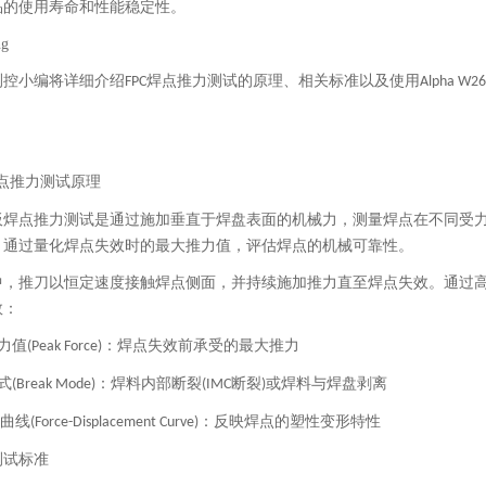
品的使用寿命和性能稳定性。
测控小编将详细介绍
焊点推力测试的原理、相关标准以及使用
FPC
Alpha W2
。
点推力测试原理
板焊点推力测试是通过施加垂直于焊盘表面的机械力，测量焊点在不同受
，通过量化焊点失效时的最大推力值，评估焊点的机械可靠性。
中，推刀以恒定速度接触焊点侧面，并持续施加推力直至焊点失效。通过
数：
力值
：焊点失效前承受的最大推力
(Peak Force)
式
：焊料内部断裂
断裂
或焊料与焊盘剥离
(Break Mode)
(IMC
)
曲线
：反映焊点的塑性变形特性
(Force-Displacement Curve)
测试标准