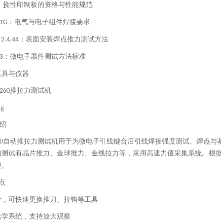
：挠性印制板的资格与性能规范
：电气与电子组件焊接要求
01G
：表面安装焊点推力测试方法
 2.4.44
：微电子器件测试方法标准
3
工具与仪器
推拉力测试机
w260
绍
0
自动推拉力测试机用于为微电子引线键合后引线焊接强度测试、焊点与
的测试有晶片推力、金球推力、金线拉力等，采用高速力值采集系统。根
程。
点
计，可快速更换推刀、拉钩等工具
光学系统，支持放大观察