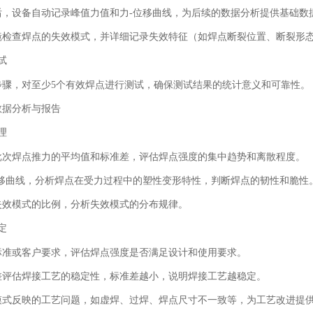
后，设备自动记录峰值力值和力
-
位移曲线，为后续的数据分析提供基础数
镜检查焊点的失效模式，并详细记录失效特征（如焊点断裂位置、断裂形
试
步骤，对至少
5
个有效焊点进行测试，确保测试结果的统计意义和可靠性。
数据分析与报告
理
批次焊点推力的平均值和标准差，评估焊点强度的集中趋势和离散程度。
移曲线，分析焊点在受力过程中的塑性变形特性，判断焊点的韧性和脆性
失效模式的比例，分析失效模式的分布规律。
定
标准或客户要求，评估焊点强度是否满足设计和使用要求。
差评估焊接工艺的稳定性，标准差越小，说明焊接工艺越稳定。
模式反映的工艺问题，如虚焊、过焊、焊点尺寸不一致等，为工艺改进提