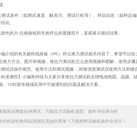
成
含测试条件（如测试速度、触发力、测试行程等）、样品信息（如样品编
析结论。
代表性的力
-
位移曲线和失效焊点的显微照片，直观展示测试结果。
小编介绍的有关
挠性线路板（
）焊点
推力测试
相关内容了，希望可以给
FPC
点
推力方法、图片和视频
，推拉力测试机怎么使用视频和图解，使用步骤
力测试仪操作规范、使用方法和测试视频
，焊接强度测试仪使用方法和键
【科准测控】小编将持续为大家分享推拉力测试机在锂电池电阻、晶圆、
装、
封装等领域应用中可能遇到的问题及解决方案。
TO
掌握泡沫网套拉伸测试：万能拉力试验机选型、操作与结果分析
光伏框架铝角码拉脱测试竟如此简单？万能材料试验机操作全演示！