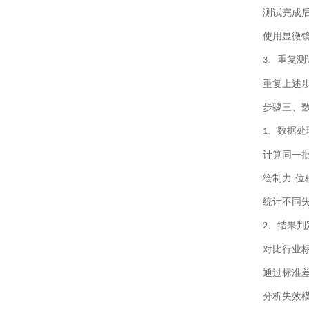
测试完成
使用显微
、
重复测
3
重复上述
步骤三、
、
数据处
1
计算同一
绘制力
-
位
统计不同
、
结果判
2
对比行业
通过标准
分析失效