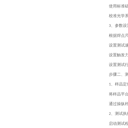
使用标准
校准光学
、
参数设
3
根据焊点
设置测试
设置触发
设置测试
步骤二、
、
样品定
1
将样品平
通过操纵
、
测试执
2
启动测试