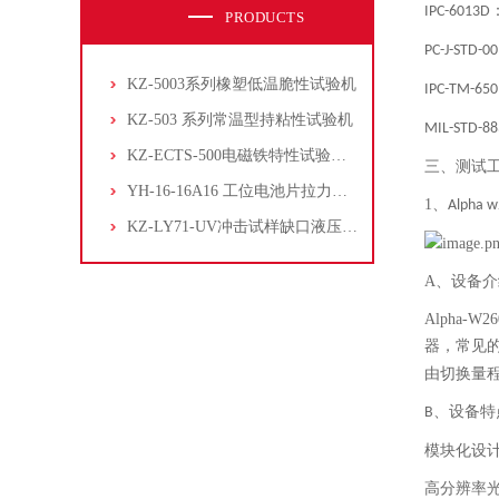
IPC-6013D
PRODUCTS
PC-J-STD-0
KZ-5003系列橡塑低温脆性试验机
IPC-TM-650
KZ-503 系列常温型持粘性试验机
MIL-STD-88
KZ-ECTS-500电磁铁特性试验系统
三、测试
YH-16-16A16 工位电池片拉力试验机
1、
Alpha 
KZ-LY71-UV冲击试样缺口液压拉床
A、设备介
Alpha-W26
器，常见
由切换量
、设备特
B
模块化设
高分辨率