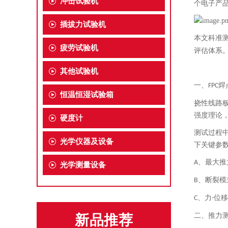
冲击试验机
个电子产
插拔力试验机
本文科准
疲劳试验机
评估体系
其他试验机
一、
焊
FPC
恒温恒湿试验箱
挠性线路
强度理论
硬度计
测试过程
光学仪器及设备
下关键参
、最大推
A
光学测量设备
、断裂模
B
、力
位移
C
-
二、推力
新品推荐