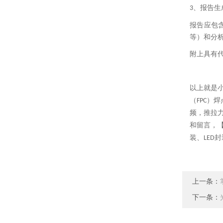
、
报告生
3
报告应包
等）和分
附上具有
以上就是
（
）焊
FPC
频，推拉
和留言，
装、
封
LED
上一条：
下一条：