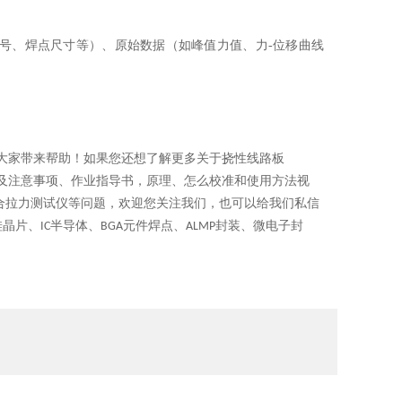
号、焊点尺寸等）、原始数据（如峰值力值、力
-
位移曲线
大家带来帮助！如果您还想了解更多关于
挠性线路板
及注意事项、作业指导书，原理、怎么校准和使用方法视
合拉力测试仪等问题，欢迎您关注我们，也可以给我们私信
硅晶片、
半导体、
元件焊点、
封装、微电子封
IC
BGA
ALMP