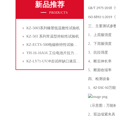
新品推荐
《
GB/T 2975-2018
PRODUCTS
《
ISO 6892-1:2019
三、主要测试参
KZ-5003系列橡塑低温脆性试验机
1、上屈服强度
KZ-503 系列常温型持粘性试验机
2、下屈服强度
KZ-ECTS-500电磁铁特性试验系统
3、抗拉强度
YH-16-16A16 工位电池片拉力试验机
KZ-LY71-UV冲击试样缺口液压拉床
4、断后伸长率
5、断面收缩率
四、检测设备
、
万能
1
KZ-DSC-50
（示意图：万能
2、双边缩紧夹具