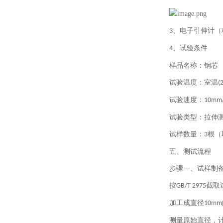
、电子引伸计（
3
、试验条件
4
样品名称：钢芯
试验温度：室温
(
试验速度：
10mm
试验类型：拉伸
试样数量：
根（
3
五、测试流程
步骤一、试样制
按
截取
GB/T 2975
加工成直径
10mm
测量原始直径，