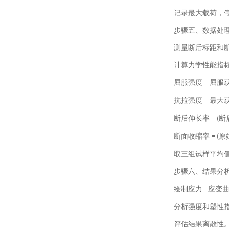
记录最大载荷，
步骤五、数据处
测量断后标距和
计算力学性能指
屈服强度
屈服
=
抗拉强度
最大
=
断后伸长率
断
= (
断面收缩率
原
= (
取三组试样平均
步骤六、结果分
绘制应力
应变
-
分析强度和塑性
评估结果离散性